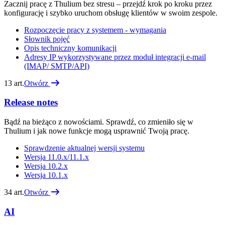
Zacznij pracę z Thulium bez stresu – przejdź krok po kroku przez
konfigurację i szybko uruchom obsługę klientów w swoim zespole.
Rozpoczęcie pracy z systemem - wymagania
Słownik pojęć
Opis techniczny komunikacji
Adresy IP wykorzystywane przez moduł integracji e-mail
(IMAP/ SMTP/API)
13
art.
Otwórz
Release notes
Bądź na bieżąco z nowościami. Sprawdź, co zmieniło się w
Thulium i jak nowe funkcje mogą usprawnić Twoją pracę.
Sprawdzenie aktualnej wersji systemu
Wersja 11.0.x/11.1.x
Wersja 10.2.x
Wersja 10.1.x
34
art.
Otwórz
AI