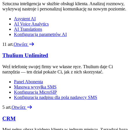
Sztuczna inteligencja w służbie obsługi klienta. Analizuj rozmowy,
wykrywaj nastroje i personalizuj komunikację na nowym poziomie.
Asystent AI
AI Voice Analytics
AI Translations
Konfiguracja parametrów AI
11
art.
Otwórz
Thulium Unlimited
Weź telefonię swojej firmy we własne ręce. Thulium daje Ci
narzędzia — ten dział pokaże Ci, jak z nich skorzystać.
Panel Abonenta
Masowa wysyłka SMS
Konfiguracja MicroSIP
Konfiguracja nadpisu dla pola nadawcy SMS
5
art.
Otwórz
CRM
Miej pełny obraz każdego klienta w jednym miejscu. Zarządzaj bazą