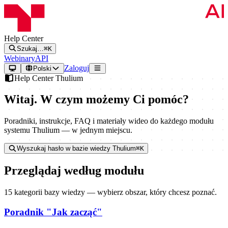
Help Center
Szukaj…
⌘K
Webinary
API
Zaloguj
Polski
Help Center Thulium
Witaj. W czym możemy Ci pomóc?
Poradniki, instrukcje, FAQ i materiały wideo do każdego modułu
systemu Thulium — w jednym miejscu.
Wyszukaj hasło w bazie wiedzy Thulium
⌘K
Przeglądaj według modułu
15 kategorii bazy wiedzy — wybierz obszar, który chcesz poznać.
Poradnik "Jak zacząć"