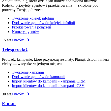
Zbuduj infolinię, która działa jak dobrze naoliwiona maszyna.
Kolejki, priorytety agentów i przekierowania — skrojone pod
potrzeby Twojego biznesu.
Tworzenie kolejek infolinii
Dodawanie agentów do kolejek infolinii
Przekierowania połączeń
Numery agentów
15
art.
Otwórz
Telesprzedaż
Prowadź kampanie, które przynoszą rezultaty. Planuj, dzwoń i mierz
efekty — wszystko w jednym miejscu.
Tworzenie kampanii
Dodawanie agentów do kampanii
Import klientów do kampanii - kampania CRM
Import klientów do kampanii - kampania CSV
30
art.
Otwórz
E-mail