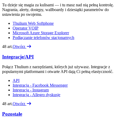
Tu dzieje się magia za kulisami — i tu masz nad nią pełną kontrolę.
Nagrania, alerty, dostępy, wallboardy i dziesiątki parametrów do
ustawienia po swojemu.
Thulium Web Softphone
Operator VOIP
Microsoft Azure Storage Explorer
Podłączanie telefonów stacjonarnych
48
art.
Otwórz
Integracje/API
Połącz Thulium z narzędziami, których już używasz. Integracje z
popularnymi platformami i otwarte API dają Ci pełną elastyczność.
API
Integracja - Facebook Messenger
Integracja - Instagram
Integracja - Allegro dyskusje
48
art.
Otwórz
Pozostałe