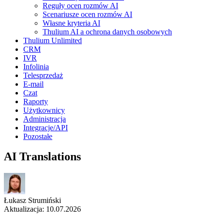
Reguły ocen rozmów AI
Scenariusze ocen rozmów AI
Własne kryteria AI
Thulium AI a ochrona danych osobowych
Thulium Unlimited
CRM
IVR
Infolinia
Telesprzedaż
E-mail
Czat
Raporty
Użytkownicy
Administracja
Integracje/API
Pozostałe
AI Translations
Łukasz Strumiński
Aktualizacja: 10.07.2026