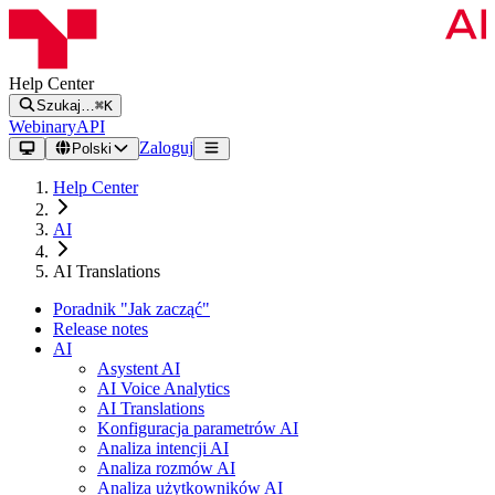
Help Center
Szukaj…
⌘K
Webinary
API
Zaloguj
Polski
Help Center
AI
AI Translations
Poradnik "Jak zacząć"
Release notes
AI
Asystent AI
AI Voice Analytics
AI Translations
Konfiguracja parametrów AI
Analiza intencji AI
Analiza rozmów AI
Analiza użytkowników AI