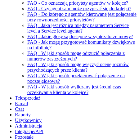
FAQ - Co oznaczają priorytety agentów w kolejce?
FAQ - Czy agent sam może przypisać się do kolejki?
FAQ - Do którego z agentów kierowane jest połączenie
przy równorzędności priorytetów?
FAQ - Jaka jest różnica między parametrem Service
level a Service level agenta?
FAQ - Jakie głosy są dostępne w syntezatorze mowy?
FAQ - Jak mogę przygotować komunikaty dźwiękowe
na infolinię?
FAQ - W jaki sposób mogę odrzucić połączenia z
numerów zastrzeżonych?
FAQ - W jaki sposób mogę włączyć ocenę rozmów
przychodzących przez klienta?
FAQ - W jaki sposób przekierować połączenie na
pocztę głosową?
FAQ - W jaki sposób wyliczany jest średni czas
oczekiwania klienta w kolejce?
Telesprzedaż
E-mail
Czat
Raporty
Użytkownicy
Administracja
Integracje/API
Pozostałe