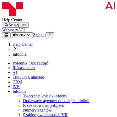
Help Center
Szukaj…
⌘K
Webinary
API
Zaloguj
Polski
Help Center
Infolinia
Poradnik "Jak zacząć"
Release notes
AI
Thulium Unlimited
CRM
IVR
Infolinia
Tworzenie kolejek infolinii
Dodawanie agentów do kolejek infolinii
Przekierowania połączeń
Numery agentów
Szablony wiadomości IVR