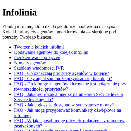
Infolinia
Zbuduj infolinię, która działa jak dobrze naoliwiona maszyna.
Kolejki, priorytety agentów i przekierowania — skrojone pod
potrzeby Twojego biznesu.
Tworzenie kolejek infolinii
Dodawanie agentów do kolejek infolinii
Przekierowania połączeń
Numery agentów
Szablony wiadomości IVR
FAQ - Co oznaczają priorytety agentów w kolejce?
FAQ - Czy agent sam może przypisać się do kolejki?
FAQ - Do którego z agentów kierowane jest połączenie przy
równorzędności priorytetów?
FAQ - Jaka jest różnica między parametrem Service level a
Service level agenta?
FAQ - Jakie głosy są dostępne w syntezatorze mowy?
FAQ - Jak mogę przygotować komunikaty dźwiękowe na
infolinię?
FAQ - W jaki sposób mogę odrzucić połączenia z numerów
zastrzeżonych?