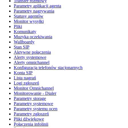
Transfer rozmowy
Parametry aplikacji agenta
Parametry nagrywania
Statusy agentów
Monitor wysyłki
Pliki
Komunikaty
Muzyka oczekiwania
Wallboardy
Stan SIP
Aktywne połączenia
Alerty systemowe
Alerty omnichannel
Konfiguracja telefonów stacjonarnych
Konta SIP
Lista nagrań
Logi zgłoszeń
Monitor Omnichannel
Monitorowanie - Dialer
Parametry storage
Parametry systemowe
Parametry systemu ocen
Parametry zgłoszeń
Pliki dźwiękowe
Połączenia infolinii