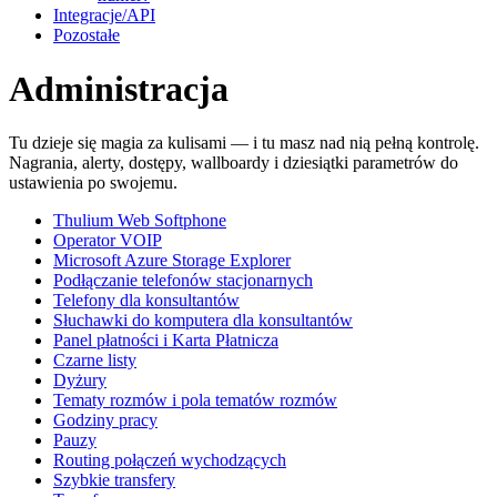
Integracje/API
Pozostałe
Administracja
Tu dzieje się magia za kulisami — i tu masz nad nią pełną kontrolę.
Nagrania, alerty, dostępy, wallboardy i dziesiątki parametrów do
ustawienia po swojemu.
Thulium Web Softphone
Operator VOIP
Microsoft Azure Storage Explorer
Podłączanie telefonów stacjonarnych
Telefony dla konsultantów
Słuchawki do komputera dla konsultantów
Panel płatności i Karta Płatnicza
Czarne listy
Dyżury
Tematy rozmów i pola tematów rozmów
Godziny pracy
Pauzy
Routing połączeń wychodzących
Szybkie transfery