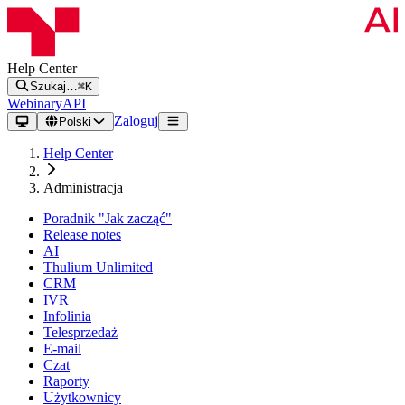
Help Center
Szukaj…
⌘K
Webinary
API
Zaloguj
Polski
Help Center
Administracja
Poradnik "Jak zacząć"
Release notes
AI
Thulium Unlimited
CRM
IVR
Infolinia
Telesprzedaż
E-mail
Czat
Raporty
Użytkownicy