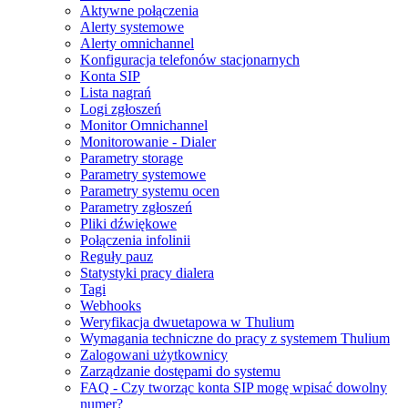
Aktywne połączenia
Alerty systemowe
Alerty omnichannel
Konfiguracja telefonów stacjonarnych
Konta SIP
Lista nagrań
Logi zgłoszeń
Monitor Omnichannel
Monitorowanie - Dialer
Parametry storage
Parametry systemowe
Parametry systemu ocen
Parametry zgłoszeń
Pliki dźwiękowe
Połączenia infolinii
Reguły pauz
Statystyki pracy dialera
Tagi
Webhooks
Weryfikacja dwuetapowa w Thulium
Wymagania techniczne do pracy z systemem Thulium
Zalogowani użytkownicy
Zarządzanie dostępami do systemu
FAQ - Czy tworząc konta SIP mogę wpisać dowolny
numer?