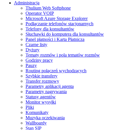
Administracja
Thulium Web Softphone
Operator VOIP
Microsoft Azure Storage Explorer
Podłączanie telefonów stacjonarnych
Telefony dla konsultantów
Słuchawki do komputera dla konsultantów
Panel płatności i Karta Płatnicza
Czarne listy
Dyżury
Tematy rozmów i pola tematów rozmów
Godziny pracy
Pauzy
Routing połączeń wychodzących
Szybkie transfery
Transfer rozmowy
Parametry aplikacji agenta
Parametry nagrywania
Statusy agentów
Monitor wysyłki
Pliki
Komunikaty
Muzyka oczekiwania
Wallboardy
Stan SIP