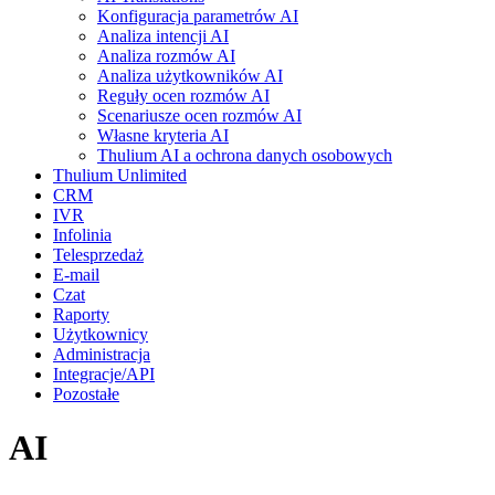
Konfiguracja parametrów AI
Analiza intencji AI
Analiza rozmów AI
Analiza użytkowników AI
Reguły ocen rozmów AI
Scenariusze ocen rozmów AI
Własne kryteria AI
Thulium AI a ochrona danych osobowych
Thulium Unlimited
CRM
IVR
Infolinia
Telesprzedaż
E-mail
Czat
Raporty
Użytkownicy
Administracja
Integracje/API
Pozostałe
AI