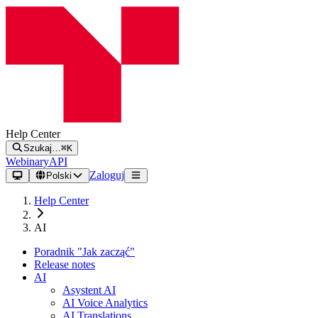
Help Center
Szukaj…
⌘K
Webinary
API
Zaloguj
Polski
Help Center
AI
Poradnik "Jak zacząć"
Release notes
AI
Asystent AI
AI Voice Analytics
AI Translations