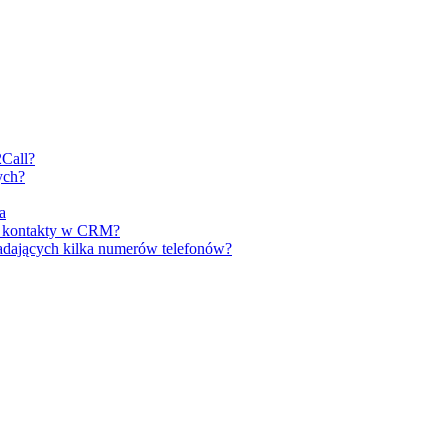
2Call?
ych?
a
e kontakty w CRM?
adających kilka numerów telefonów?