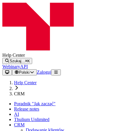
Help Center
Szukaj…
⌘K
Webinary
API
Zaloguj
Polski
Help Center
CRM
Poradnik "Jak zacząć"
Release notes
AI
Thulium Unlimited
CRM
Dodawanie klientów