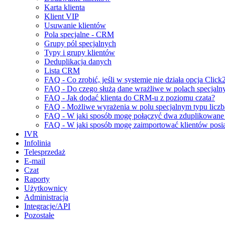
Karta klienta
Klient VIP
Usuwanie klientów
Pola specjalne - CRM
Grupy pól specjalnych
Typy i grupy klientów
Deduplikacja danych
Lista CRM
FAQ - Co zrobić, jeśli w systemie nie działa opcja Click
FAQ - Do czego służą dane wrażliwe w polach specjaln
FAQ - Jak dodać klienta do CRM-u z poziomu czata?
FAQ - Możliwe wyrażenia w polu specjalnym typu liczb
FAQ - W jaki sposób mogę połączyć dwa zduplikowan
FAQ - W jaki sposób mogę zaimportować klientów posi
IVR
Infolinia
Telesprzedaż
E-mail
Czat
Raporty
Użytkownicy
Administracja
Integracje/API
Pozostałe