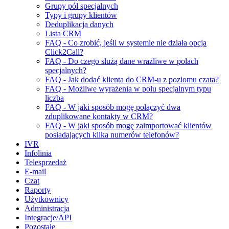
Grupy pól specjalnych
Typy i grupy klientów
Deduplikacja danych
Lista CRM
FAQ - Co zrobić, jeśli w systemie nie działa opcja
Click2Call?
FAQ - Do czego służą dane wrażliwe w polach
specjalnych?
FAQ - Jak dodać klienta do CRM-u z poziomu czata?
FAQ - Możliwe wyrażenia w polu specjalnym typu
liczba
FAQ - W jaki sposób mogę połączyć dwa
zduplikowane kontakty w CRM?
FAQ - W jaki sposób mogę zaimportować klientów
posiadających kilka numerów telefonów?
IVR
Infolinia
Telesprzedaż
E-mail
Czat
Raporty
Użytkownicy
Administracja
Integracje/API
Pozostałe