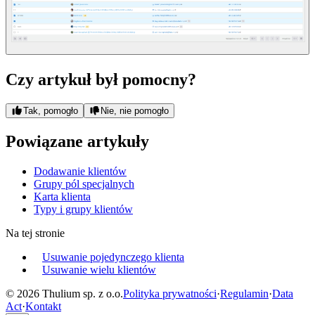
Czy artykuł był pomocny?
Tak, pomogło
Nie, nie pomogło
Powiązane artykuły
Dodawanie klientów
Grupy pól specjalnych
Karta klienta
Typy i grupy klientów
Na tej stronie
Usuwanie pojedynczego klienta
Usuwanie wielu klientów
© 2026 Thulium sp. z o.o.
Polityka prywatności
·
Regulamin
·
Data
Act
·
Kontakt