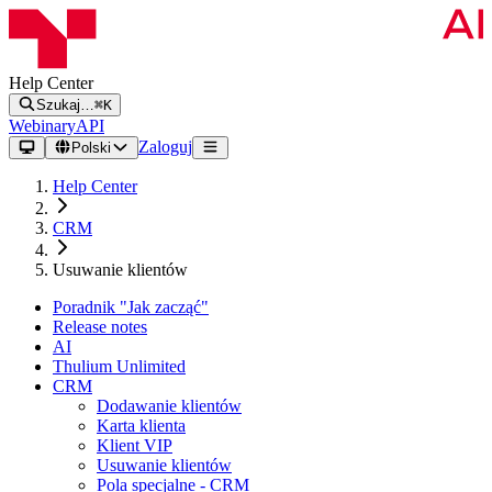
Help Center
Szukaj…
⌘K
Webinary
API
Zaloguj
Polski
Help Center
CRM
Usuwanie klientów
Poradnik "Jak zacząć"
Release notes
AI
Thulium Unlimited
CRM
Dodawanie klientów
Karta klienta
Klient VIP
Usuwanie klientów
Pola specjalne - CRM