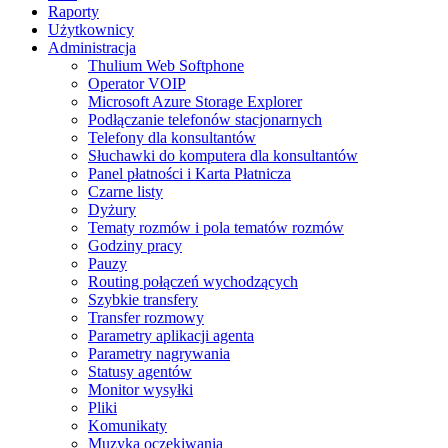
Raporty
Użytkownicy
Administracja
Thulium Web Softphone
Operator VOIP
Microsoft Azure Storage Explorer
Podłączanie telefonów stacjonarnych
Telefony dla konsultantów
Słuchawki do komputera dla konsultantów
Panel płatności i Karta Płatnicza
Czarne listy
Dyżury
Tematy rozmów i pola tematów rozmów
Godziny pracy
Pauzy
Routing połączeń wychodzących
Szybkie transfery
Transfer rozmowy
Parametry aplikacji agenta
Parametry nagrywania
Statusy agentów
Monitor wysyłki
Pliki
Komunikaty
Muzyka oczekiwania