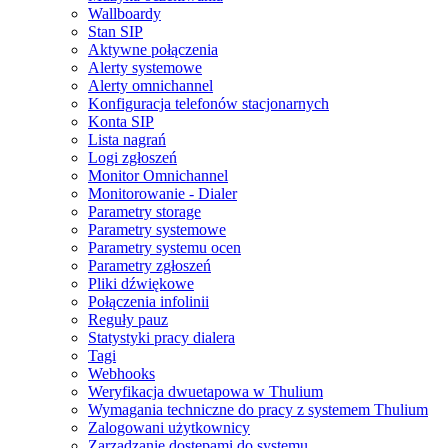
Wallboardy
Stan SIP
Aktywne połączenia
Alerty systemowe
Alerty omnichannel
Konfiguracja telefonów stacjonarnych
Konta SIP
Lista nagrań
Logi zgłoszeń
Monitor Omnichannel
Monitorowanie - Dialer
Parametry storage
Parametry systemowe
Parametry systemu ocen
Parametry zgłoszeń
Pliki dźwiękowe
Połączenia infolinii
Reguły pauz
Statystyki pracy dialera
Tagi
Webhooks
Weryfikacja dwuetapowa w Thulium
Wymagania techniczne do pracy z systemem Thulium
Zalogowani użytkownicy
Zarządzanie dostępami do systemu