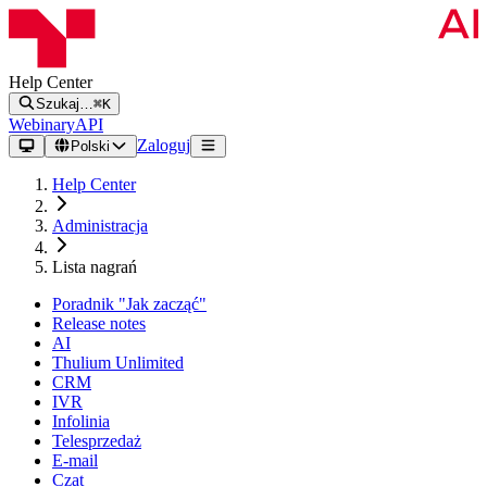
Help Center
Szukaj…
⌘K
Webinary
API
Zaloguj
Polski
Help Center
Administracja
Lista nagrań
Poradnik "Jak zacząć"
Release notes
AI
Thulium Unlimited
CRM
IVR
Infolinia
Telesprzedaż
E-mail
Czat