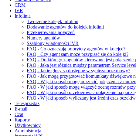
CRM
IVR
Infolinia
Tworzenie kolejek infolinii
Dodawanie agentów do kolejek infolinii
Przekierowania połączeń
Numery agentów
Szablony wiadomości IVR
FAQ - Co oznaczają priorytety agentów w kolejce?
FAQ - Czy agent sam może przypisać się do kolejki?
FAQ - Do którego z agentów kierowane jest połączenie 
FAQ - Jaka jest różnica między parametrem Service level
FAQ - Jakie głosy są dostępne w syntezatorze mowy?
FAQ - Jak mogę przygotować komunikaty dźwiękowe na 
FAQ - W jaki sposób mogę odrzucić połączenia z nume
FAQ - W jaki sposób mogę włączyć ocenę rozmów przyc
FAQ - W jaki sposób przekierować połączenie na poczt
FAQ - W jaki sposób wyliczany jest średni czas oczekiwa
Telesprzedaż
E-mail
Czat
Raporty
Użytkownicy
Administracja