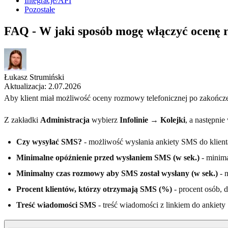
Integracje/API
Pozostałe
FAQ - W jaki sposób mogę włączyć ocenę 
Łukasz Strumiński
Aktualizacja: 2.07.2026
Aby klient miał możliwość oceny rozmowy telefonicznej po zakończe
Z zakładki
Administracja
wybierz
Infolinie → Kolejki
, a następni
Czy wysyłać SMS?
- możliwość wysłania ankiety SMS do klient
Minimalne opóźnienie przed wysłaniem SMS (w sek.)
- minima
Minimalny czas rozmowy aby SMS został wysłany (w sek.)
- 
Procent klientów, którzy otrzymają SMS (%)
- procent osób, 
Treść wiadomości SMS
- treść wiadomości z linkiem do ank