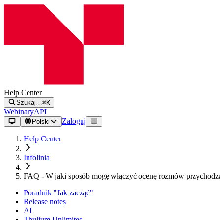
Help Center
Szukaj…
⌘K
Webinary
API
Zaloguj
Polski
Help Center
Infolinia
FAQ - W jaki sposób mogę włączyć ocenę rozmów przychodząc
Poradnik "Jak zacząć"
Release notes
AI
Thulium Unlimited