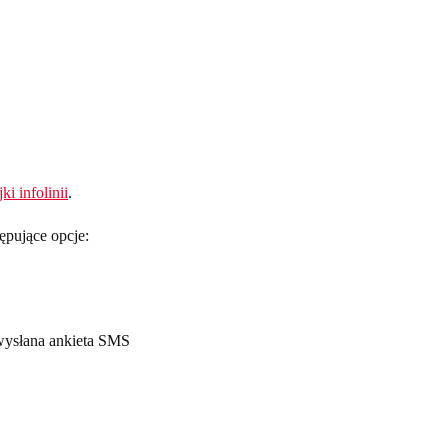
jki infolinii
.
ępujące opcje:
wysłana ankieta SMS