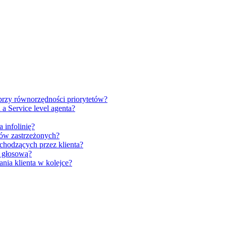
przy równorzędności priorytetów?
 a Service level agenta?
infolinię?
rów zastrzeżonych?
hodzących przez klienta?
ę głosową?
nia klienta w kolejce?