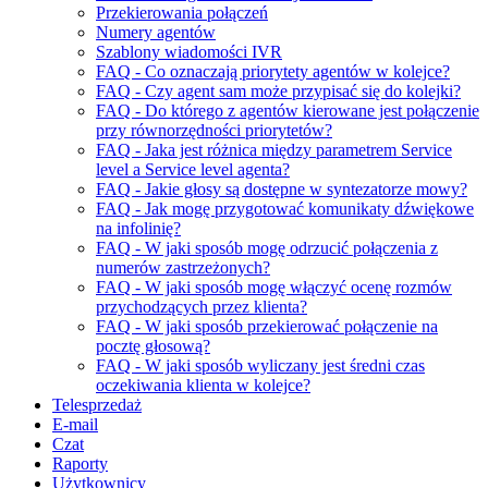
Przekierowania połączeń
Numery agentów
Szablony wiadomości IVR
FAQ - Co oznaczają priorytety agentów w kolejce?
FAQ - Czy agent sam może przypisać się do kolejki?
FAQ - Do którego z agentów kierowane jest połączenie
przy równorzędności priorytetów?
FAQ - Jaka jest różnica między parametrem Service
level a Service level agenta?
FAQ - Jakie głosy są dostępne w syntezatorze mowy?
FAQ - Jak mogę przygotować komunikaty dźwiękowe
na infolinię?
FAQ - W jaki sposób mogę odrzucić połączenia z
numerów zastrzeżonych?
FAQ - W jaki sposób mogę włączyć ocenę rozmów
przychodzących przez klienta?
FAQ - W jaki sposób przekierować połączenie na
pocztę głosową?
FAQ - W jaki sposób wyliczany jest średni czas
oczekiwania klienta w kolejce?
Telesprzedaż
E-mail
Czat
Raporty
Użytkownicy