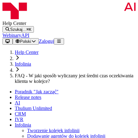
Help Center
Szukaj…
⌘K
Webinary
API
Zaloguj
Polski
Help Center
Infolinia
FAQ - W jaki sposób wyliczany jest średni czas oczekiwania
klienta w kolejce?
Poradnik "Jak zacząć"
Release notes
AI
Thulium Unlimited
CRM
IVR
Infolinia
Tworzenie kolejek infolinii
Dodawanie agentów do kolejek infolinii