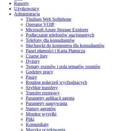
Raporty
Użytkownicy
Administracja
Thulium Web Softphone
Operator VOIP
Microsoft Azure Storage Explorer
Podłączanie telefonów stacjonarnych
Telefony dla konsultantów
Słuchawki do komputera dla konsultantów
Panel płatności i Karta Płatnicza
Czarne listy
Dyżury
Tematy rozmów i pola tematów rozmów
Godziny pracy
Pauzy
Routing połączeń wychodzących
Szybkie transfery
Transfer rozmowy
Parametry aplikacji agenta
Parametry nagrywania
Statusy agentów
Monitor wysyłki
Pliki
Komunikaty
Muzyka oczekiwania