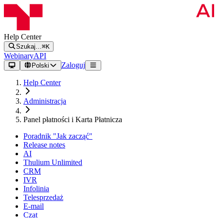
Help Center
Szukaj…
⌘K
Webinary
API
Zaloguj
Polski
Help Center
Administracja
Panel płatności i Karta Płatnicza
Poradnik "Jak zacząć"
Release notes
AI
Thulium Unlimited
CRM
IVR
Infolinia
Telesprzedaż
E-mail
Czat