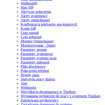
Wallboardy
Stan SIP
Aktywne połączenia
Alerty systemowe
Alerty omnichannel
Konfiguracja telefonów stacjonarnych
Konta SIP
Lista nagrań
Logi zgłoszeń
Monitor Omnichannel
Monitorowanie - Dialer
Parametry storage
Parametry systemowe
Parametry systemu ocen
Parametry zgłoszeń
Pliki dźwiękowe
Połączenia infolinii
Reguły pauz
Statystyki pracy dialera
Tagi
Webhooks
Weryfikacja dwuetapowa w Thulium
Wymagania techniczne do pracy z systemem Thulium
Zalogowani użytkownicy
Zarządzanie dostępami do systemu