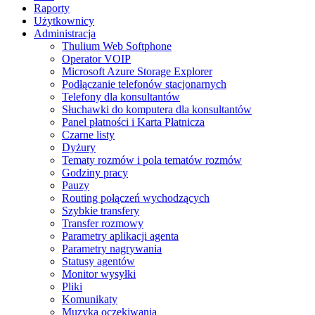
Raporty
Użytkownicy
Administracja
Thulium Web Softphone
Operator VOIP
Microsoft Azure Storage Explorer
Podłączanie telefonów stacjonarnych
Telefony dla konsultantów
Słuchawki do komputera dla konsultantów
Panel płatności i Karta Płatnicza
Czarne listy
Dyżury
Tematy rozmów i pola tematów rozmów
Godziny pracy
Pauzy
Routing połączeń wychodzących
Szybkie transfery
Transfer rozmowy
Parametry aplikacji agenta
Parametry nagrywania
Statusy agentów
Monitor wysyłki
Pliki
Komunikaty
Muzyka oczekiwania