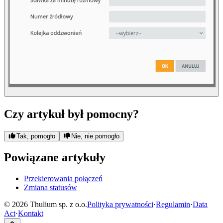
Czy artykuł był pomocny?
Tak, pomogło
Nie, nie pomogło
Powiązane artykuły
Przekierowania połączeń
Zmiana statusów
© 2026 Thulium sp. z o.o.
Polityka prywatności
·
Regulamin
·
Data
Act
·
Kontakt