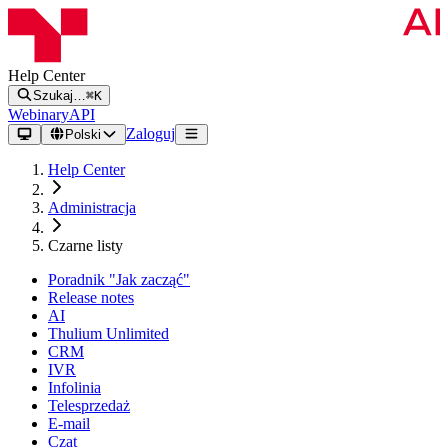
Help Center
Szukaj…
⌘K
Webinary
API
Zaloguj
Polski
Help Center
Administracja
Czarne listy
Poradnik "Jak zacząć"
Release notes
AI
Thulium Unlimited
CRM
IVR
Infolinia
Telesprzedaż
E-mail
Czat