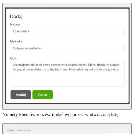
Numery klientów możesz dodać wchodząc w utworzoną listę.