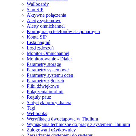
Wallboardy
Stan SIP
Aktywne połączenia
Alerty systemowe
Alerty omnichannel
Konfiguracja telefonów stacjonarnych
Konta SIP
Lista nagrań
Logi zgłoszeń
Monitor Omnichannel
Monitorowanie - Dialer
Parametry storage
Parametry systemowe
Parametry systemu ocen
Parametry zgłoszeń
Pliki dźwiękowe
Połączenia infolinii
Reguły pauz
Statystyki pracy dialera
Tagi
Webhooks
Weryfikacja dwuetapowa w Thulium
Wymagania techniczne do pracy z systemem Thulium
Zalogowani użytkownicy
Zarządzanie dostępami do systemu