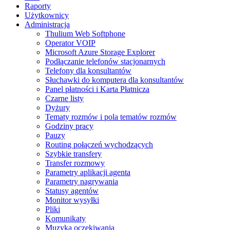
Raporty
Użytkownicy
Administracja
Thulium Web Softphone
Operator VOIP
Microsoft Azure Storage Explorer
Podłączanie telefonów stacjonarnych
Telefony dla konsultantów
Słuchawki do komputera dla konsultantów
Panel płatności i Karta Płatnicza
Czarne listy
Dyżury
Tematy rozmów i pola tematów rozmów
Godziny pracy
Pauzy
Routing połączeń wychodzących
Szybkie transfery
Transfer rozmowy
Parametry aplikacji agenta
Parametry nagrywania
Statusy agentów
Monitor wysyłki
Pliki
Komunikaty
Muzyka oczekiwania