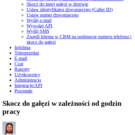
Skocz do innej gałęzi w drzewie
Ustaw identyfikator dzwoniącego (Caller ID)
Ustaw numer dzwoniącego
Wyślij e-mail
Wywołaj API
Wyślij SMS
Znajdź klienta w CRM na podstawie numeru telefonu i
skocz do gałęzi
Infolinia
Telesprzedaż
E-mail
Czat
Raporty
Użytkownicy
Administracja
Integracje/API
Pozostałe
Skocz do gałęzi w zależności od godzin
pracy