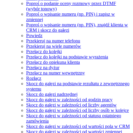
Poproś o podanie oceny rozmowy przez DTMF
(wybór tonowy)
Poproś o wpisanie numeru (np. PIN) i zapisz w
zmiennej
Poproś o wpisanie numeru (np. PIN), znajdź klienta w
CRM i skocz do gałęzi
Powiedz
Przekieruj na numer telefonu
Przekieruj na wiele numerów
Przełącz do kolejki
Przełącz do kolejki na podstawie wyrażenia
Przełącz do opiekuna klienta
Przełącz na dyżur
Przełącz na numer wewnętrzny
Rozłącz
Skocz do gałęzi na podstawie rezultatu z zewnętrznego
systemu
Skocz do gałęzi nadrzędnej
Skocz do gałęzi w zależności od godzin pracy
Skocz do gałęzi w zależności od liczby agentów
Skocz do gałęzi w zależności od liczby osób w kolejce
Skocz do gałęzi w zależności od statusu ostatniego
zamówienia
Skocz do gałęzi w zależności od wartości pola w CRM
Skocz do gałęzi w zależności od wartości zmiennej