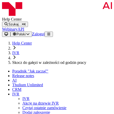
Help Center
Szukaj…
⌘K
Webinary
API
Zaloguj
Polski
Help Center
IVR
Skocz do gałęzi w zależności od godzin pracy
Poradnik "Jak zacząć"
Release notes
AI
Thulium Unlimited
CRM
IVR
IVR
Akcje na drzewie IVR
Czytaj ostatnie zamówienie
Dodaj zgłoszenie