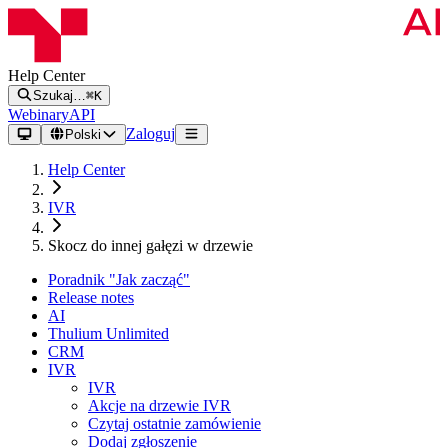
Help Center
Szukaj…
⌘K
Webinary
API
Zaloguj
Polski
Help Center
IVR
Skocz do innej gałęzi w drzewie
Poradnik "Jak zacząć"
Release notes
AI
Thulium Unlimited
CRM
IVR
IVR
Akcje na drzewie IVR
Czytaj ostatnie zamówienie
Dodaj zgłoszenie