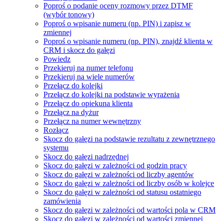
Poproś o podanie oceny rozmowy przez DTMF
(wybór tonowy)
Poproś o wpisanie numeru (np. PIN) i zapisz w
zmiennej
Poproś o wpisanie numeru (np. PIN), znajdź klienta w
CRM i skocz do gałęzi
Powiedz
Przekieruj na numer telefonu
Przekieruj na wiele numerów
Przełącz do kolejki
Przełącz do kolejki na podstawie wyrażenia
Przełącz do opiekuna klienta
Przełącz na dyżur
Przełącz na numer wewnętrzny
Rozłącz
Skocz do gałęzi na podstawie rezultatu z zewnętrznego
systemu
Skocz do gałęzi nadrzędnej
Skocz do gałęzi w zależności od godzin pracy
Skocz do gałęzi w zależności od liczby agentów
Skocz do gałęzi w zależności od liczby osób w kolejce
Skocz do gałęzi w zależności od statusu ostatniego
zamówienia
Skocz do gałęzi w zależności od wartości pola w CRM
Skocz do gałęzi w zależności od wartości zmiennej