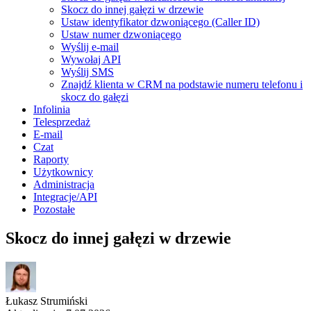
Skocz do innej gałęzi w drzewie
Ustaw identyfikator dzwoniącego (Caller ID)
Ustaw numer dzwoniącego
Wyślij e-mail
Wywołaj API
Wyślij SMS
Znajdź klienta w CRM na podstawie numeru telefonu i
skocz do gałęzi
Infolinia
Telesprzedaż
E-mail
Czat
Raporty
Użytkownicy
Administracja
Integracje/API
Pozostałe
Skocz do innej gałęzi w drzewie
Łukasz Strumiński