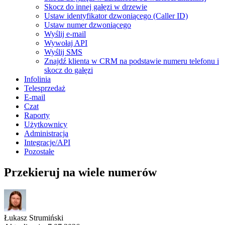
Skocz do innej gałęzi w drzewie
Ustaw identyfikator dzwoniącego (Caller ID)
Ustaw numer dzwoniącego
Wyślij e-mail
Wywołaj API
Wyślij SMS
Znajdź klienta w CRM na podstawie numeru telefonu i
skocz do gałęzi
Infolinia
Telesprzedaż
E-mail
Czat
Raporty
Użytkownicy
Administracja
Integracje/API
Pozostałe
Przekieruj na wiele numerów
Łukasz Strumiński