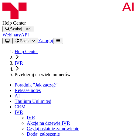
Help Center
Szukaj…
⌘K
Webinary
API
Zaloguj
Polski
Help Center
IVR
Przekieruj na wiele numerów
Poradnik "Jak zacząć"
Release notes
AI
Thulium Unlimited
CRM
IVR
IVR
Akcje na drzewie IVR
Czytaj ostatnie zamówienie
Dodaj zgłoszenie