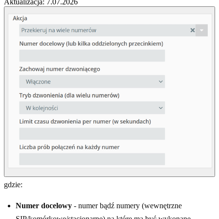
Aktualizacja: 7.07.2026
gdzie:
Numer docelowy
- numer bądź numery (wewnętrzne
SIP/komórkowe/stacjonarne) na które ma być wykonane