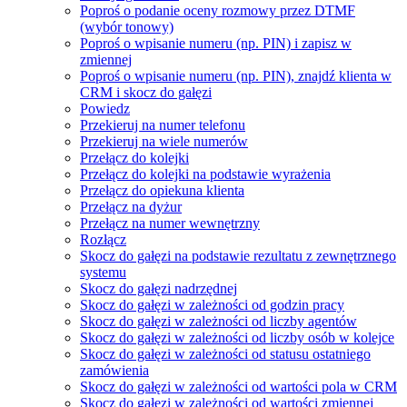
Poproś o podanie oceny rozmowy przez DTMF
(wybór tonowy)
Poproś o wpisanie numeru (np. PIN) i zapisz w
zmiennej
Poproś o wpisanie numeru (np. PIN), znajdź klienta w
CRM i skocz do gałęzi
Powiedz
Przekieruj na numer telefonu
Przekieruj na wiele numerów
Przełącz do kolejki
Przełącz do kolejki na podstawie wyrażenia
Przełącz do opiekuna klienta
Przełącz na dyżur
Przełącz na numer wewnętrzny
Rozłącz
Skocz do gałęzi na podstawie rezultatu z zewnętrznego
systemu
Skocz do gałęzi nadrzędnej
Skocz do gałęzi w zależności od godzin pracy
Skocz do gałęzi w zależności od liczby agentów
Skocz do gałęzi w zależności od liczby osób w kolejce
Skocz do gałęzi w zależności od statusu ostatniego
zamówienia
Skocz do gałęzi w zależności od wartości pola w CRM
Skocz do gałęzi w zależności od wartości zmiennej