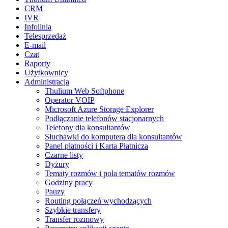
CRM
IVR
Infolinia
Telesprzedaż
E-mail
Czat
Raporty
Użytkownicy
Administracja
Thulium Web Softphone
Operator VOIP
Microsoft Azure Storage Explorer
Podłączanie telefonów stacjonarnych
Telefony dla konsultantów
Słuchawki do komputera dla konsultantów
Panel płatności i Karta Płatnicza
Czarne listy
Dyżury
Tematy rozmów i pola tematów rozmów
Godziny pracy
Pauzy
Routing połączeń wychodzących
Szybkie transfery
Transfer rozmowy