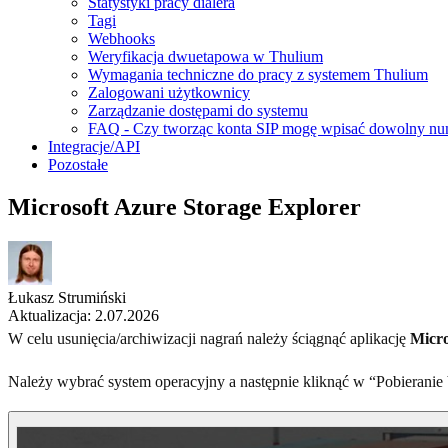
Statystyki pracy dialera
Tagi
Webhooks
Weryfikacja dwuetapowa w Thulium
Wymagania techniczne do pracy z systemem Thulium
Zalogowani użytkownicy
Zarządzanie dostępami do systemu
FAQ - Czy tworząc konta SIP mogę wpisać dowolny nu
Integracje/API
Pozostałe
Microsoft Azure Storage Explorer
Łukasz Strumiński
Aktualizacja: 2.07.2026
W celu usunięcia/archiwizacji nagrań należy ściągnąć aplikację
Micro
Należy wybrać system operacyjny a następnie kliknąć w “Pobieranie