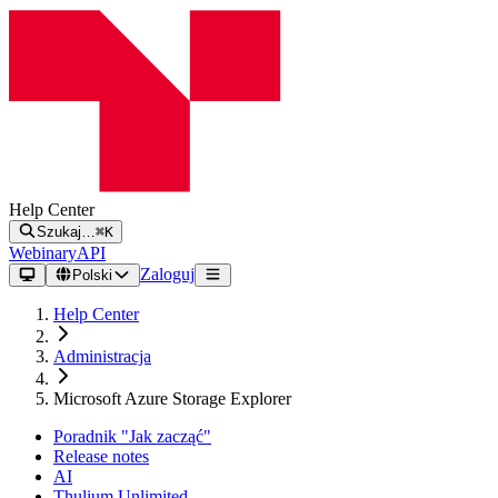
Help Center
Szukaj…
⌘K
Webinary
API
Zaloguj
Polski
Help Center
Administracja
Microsoft Azure Storage Explorer
Poradnik "Jak zacząć"
Release notes
AI
Thulium Unlimited