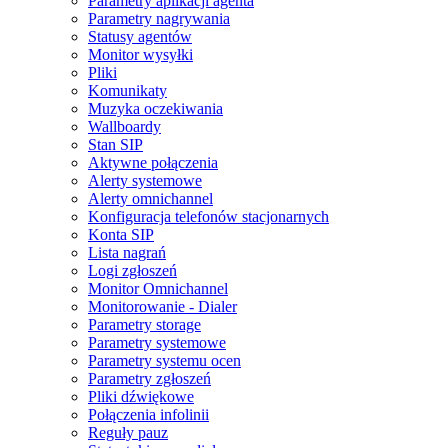
Parametry aplikacji agenta
Parametry nagrywania
Statusy agentów
Monitor wysyłki
Pliki
Komunikaty
Muzyka oczekiwania
Wallboardy
Stan SIP
Aktywne połączenia
Alerty systemowe
Alerty omnichannel
Konfiguracja telefonów stacjonarnych
Konta SIP
Lista nagrań
Logi zgłoszeń
Monitor Omnichannel
Monitorowanie - Dialer
Parametry storage
Parametry systemowe
Parametry systemu ocen
Parametry zgłoszeń
Pliki dźwiękowe
Połączenia infolinii
Reguły pauz