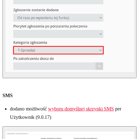
SMS
dodano możliwość
wyboru domyślnej skrzynki SMS
per
Użytkownik (9.0.17)