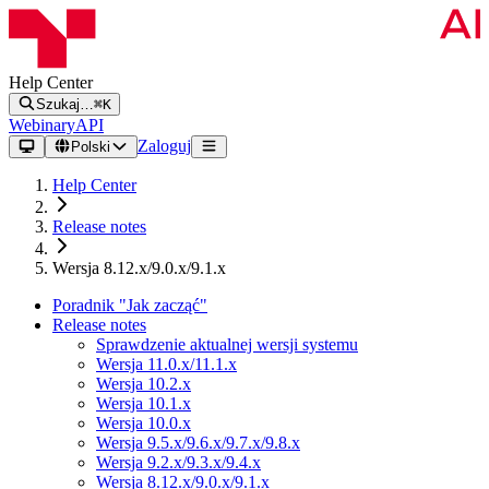
Help Center
Szukaj…
⌘K
Webinary
API
Zaloguj
Polski
Help Center
Release notes
Wersja 8.12.x/9.0.x/9.1.x
Poradnik "Jak zacząć"
Release notes
Sprawdzenie aktualnej wersji systemu
Wersja 11.0.x/11.1.x
Wersja 10.2.x
Wersja 10.1.x
Wersja 10.0.x
Wersja 9.5.x/9.6.x/9.7.x/9.8.x
Wersja 9.2.x/9.3.x/9.4.x
Wersja 8.12.x/9.0.x/9.1.x