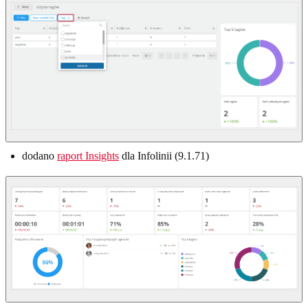
dodano
raport Insights
dla Infolinii (9.1.71)