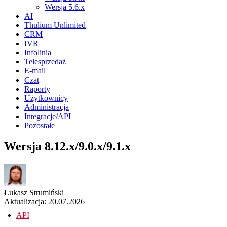
Wersja 5.6.x
AI
Thulium Unlimited
CRM
IVR
Infolinia
Telesprzedaż
E-mail
Czat
Raporty
Użytkownicy
Administracja
Integracje/API
Pozostałe
Wersja 8.12.x/9.0.x/9.1.x
Łukasz Strumiński
Aktualizacja: 20.07.2026
API