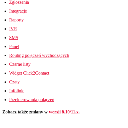
Zgłoszenia
Integracje
Raporty
IVR
SMS
Panel
Routing połączeń wychodzących
Czarne listy
Widget Click2Contact
Czaty
Infolinie
Przekierowania połączeń
Zobacz także zmiany w
wersji 8.10/11.x
.