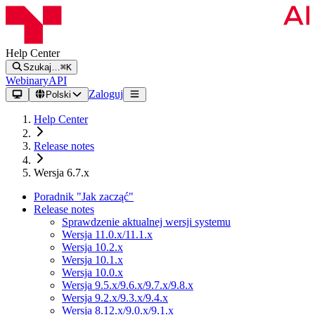
Help Center
Szukaj…
⌘K
Webinary
API
Zaloguj
Polski
Help Center
Release notes
Wersja 6.7.x
Poradnik "Jak zacząć"
Release notes
Sprawdzenie aktualnej wersji systemu
Wersja 11.0.x/11.1.x
Wersja 10.2.x
Wersja 10.1.x
Wersja 10.0.x
Wersja 9.5.x/9.6.x/9.7.x/9.8.x
Wersja 9.2.x/9.3.x/9.4.x
Wersja 8.12.x/9.0.x/9.1.x