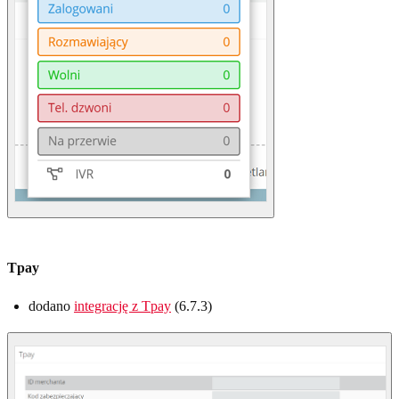
Tpay
dodano
integrację z Tpay
(6.7.3)