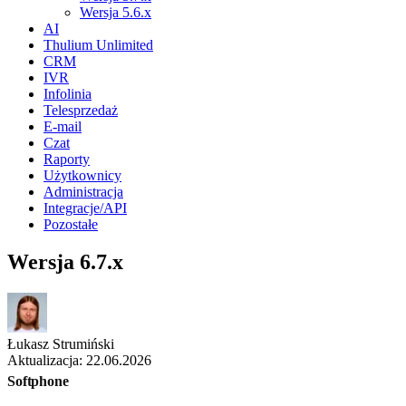
Wersja 5.6.x
AI
Thulium Unlimited
CRM
IVR
Infolinia
Telesprzedaż
E-mail
Czat
Raporty
Użytkownicy
Administracja
Integracje/API
Pozostałe
Wersja 6.7.x
Łukasz Strumiński
Aktualizacja: 22.06.2026
Softphone