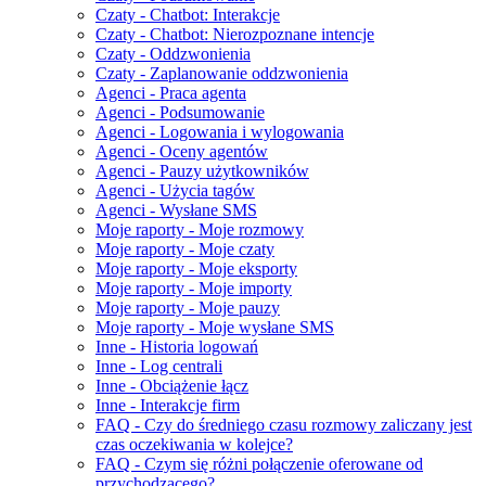
Czaty - Chatbot: Interakcje
Czaty - Chatbot: Nierozpoznane intencje
Czaty - Oddzwonienia
Czaty - Zaplanowanie oddzwonienia
Agenci - Praca agenta
Agenci - Podsumowanie
Agenci - Logowania i wylogowania
Agenci - Oceny agentów
Agenci - Pauzy użytkowników
Agenci - Użycia tagów
Agenci - Wysłane SMS
Moje raporty - Moje rozmowy
Moje raporty - Moje czaty
Moje raporty - Moje eksporty
Moje raporty - Moje importy
Moje raporty - Moje pauzy
Moje raporty - Moje wysłane SMS
Inne - Historia logowań
Inne - Log centrali
Inne - Obciążenie łącz
Inne - Interakcje firm
FAQ - Czy do średniego czasu rozmowy zaliczany jest
czas oczekiwania w kolejce?
FAQ - Czym się różni połączenie oferowane od
przychodzącego?