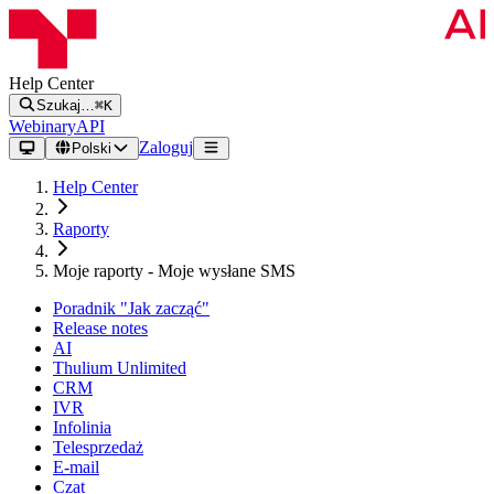
Help Center
Szukaj…
⌘K
Webinary
API
Zaloguj
Polski
Help Center
Raporty
Moje raporty - Moje wysłane SMS
Poradnik "Jak zacząć"
Release notes
AI
Thulium Unlimited
CRM
IVR
Infolinia
Telesprzedaż
E-mail
Czat