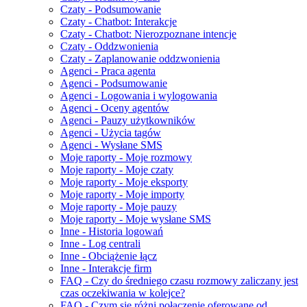
Czaty - Podsumowanie
Czaty - Chatbot: Interakcje
Czaty - Chatbot: Nierozpoznane intencje
Czaty - Oddzwonienia
Czaty - Zaplanowanie oddzwonienia
Agenci - Praca agenta
Agenci - Podsumowanie
Agenci - Logowania i wylogowania
Agenci - Oceny agentów
Agenci - Pauzy użytkowników
Agenci - Użycia tagów
Agenci - Wysłane SMS
Moje raporty - Moje rozmowy
Moje raporty - Moje czaty
Moje raporty - Moje eksporty
Moje raporty - Moje importy
Moje raporty - Moje pauzy
Moje raporty - Moje wysłane SMS
Inne - Historia logowań
Inne - Log centrali
Inne - Obciążenie łącz
Inne - Interakcje firm
FAQ - Czy do średniego czasu rozmowy zaliczany jest
czas oczekiwania w kolejce?
FAQ - Czym się różni połączenie oferowane od