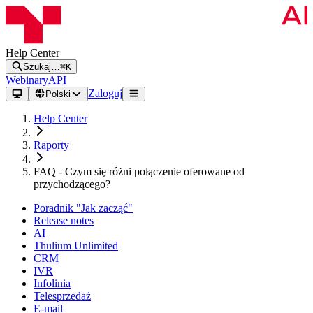
Help Center
Szukaj…
⌘K
Webinary
API
Zaloguj
Polski
Help Center
Raporty
FAQ - Czym się różni połączenie oferowane od
przychodzącego?
Poradnik "Jak zacząć"
Release notes
AI
Thulium Unlimited
CRM
IVR
Infolinia
Telesprzedaż
E-mail