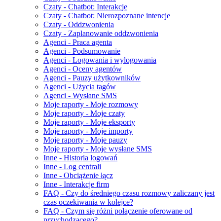
Czaty - Chatbot: Interakcje
Czaty - Chatbot: Nierozpoznane intencje
Czaty - Oddzwonienia
Czaty - Zaplanowanie oddzwonienia
Agenci - Praca agenta
Agenci - Podsumowanie
Agenci - Logowania i wylogowania
Agenci - Oceny agentów
Agenci - Pauzy użytkowników
Agenci - Użycia tagów
Agenci - Wysłane SMS
Moje raporty - Moje rozmowy
Moje raporty - Moje czaty
Moje raporty - Moje eksporty
Moje raporty - Moje importy
Moje raporty - Moje pauzy
Moje raporty - Moje wysłane SMS
Inne - Historia logowań
Inne - Log centrali
Inne - Obciążenie łącz
Inne - Interakcje firm
FAQ - Czy do średniego czasu rozmowy zaliczany jest
czas oczekiwania w kolejce?
FAQ - Czym się różni połączenie oferowane od
przychodzącego?