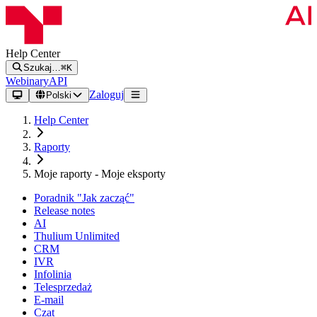
Help Center
Szukaj…
⌘K
Webinary
API
Zaloguj
Polski
Help Center
Raporty
Moje raporty - Moje eksporty
Poradnik "Jak zacząć"
Release notes
AI
Thulium Unlimited
CRM
IVR
Infolinia
Telesprzedaż
E-mail
Czat