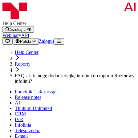
Help Center
Szukaj…
⌘K
Webinary
API
Zaloguj
Polski
Help Center
Raporty
FAQ - Jak mogę dodać kolejkę infolinii do raportu Rozmowy
infolinii?
Poradnik "Jak zacząć"
Release notes
AI
Thulium Unlimited
CRM
IVR
Infolinia
Telesprzedaż
E-mail