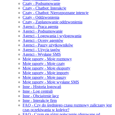
Czaty - Podsumowanie
Czaty - Chatbot: Interakcje
Czaty - Chatbot: Nierozpoznane intencje
Czaty - Oddzwonienia
Czaty - Zaplanowanie oddzwonienia
Agenci - Praca agenta
Agenci - Podsumowanie
Agenci - Logowania i wylogowania
Agenci - Oceny agentów
Agenci - Pauzy użytkowników
Agenci - Użycia tagów
Agenci - Wysłane SMS
Moje raporty - Moje rozmowy
Moje raporty - Moje czaty
Moje raporty - Moje eksporty
Moje raporty - Moje importy
Moje raporty - Moje pauzy
Moje raporty - Moje wysłane SMS
Inne - Historia logowań
Inne - Log centrali
Inne - Obciążenie łącz
Inne - Interakcje firm
FAQ - Czy do średniego czasu rozmowy zaliczany jest
czas oczekiwania w kolejce?
FAQ - Czym się różni połączenie oferowane od