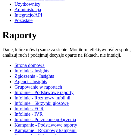
Użytkownicy
Administracja
Integracje/API
Pozostałe
Raporty
Dane, które mówią same za siebie. Monitoruj efektywność zespołu,
analizuj ruch i podejmuj decyzje oparte na faktach, nie intuicji.
Strona domowa
Infolinie - Insights
Zgłoszenia - Insights
Agenci - Insights
Grupowanie w raportach
Infolinie - Podstawowe raporty
Infolinie - Rozmowy infolinii
Infolinie - Skrzynki głosowe
Infolinie - FCR
Infolinie - IVR
Infolinie - Porzucone połączenia
Kampanie - Podstawowe raporty
Kampanie - Rozmowy kampanii