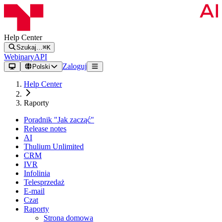
Help Center
Szukaj…
⌘K
Webinary
API
Zaloguj
Polski
Help Center
Raporty
Poradnik "Jak zacząć"
Release notes
AI
Thulium Unlimited
CRM
IVR
Infolinia
Telesprzedaż
E-mail
Czat
Raporty
Strona domowa