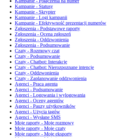
Kampanie - Połączenia na numer
Kampanie - Statusy
Kampanie - Skrypter
Kampanie - Logi kampanii
Kampanie - Efektywność prezentacji numerów
Zgłoszenia - Podstawowe raporty
Zgłoszenia - Ocena zgłoszeń
Zgłoszenia - Oddzwonienia
Zgłoszenia - Podsumowanie
Czaty - Rozmowy czat
Czaty - Podsumowanie
Czaty - Chatbot: Interakcje
Czaty - Chatbot: Nierozpoznane intencje
Czaty - Oddzwonienia
Czaty - Zaplanowanie oddzwonienia
Agenci - Praca agenta
Agenci - Podsumowanie
Agenci - Logowania i wylogowania
Agenci - Oceny agentów
Agenci - Pauzy użytkowników
Agenci - Użycia tagów
Agenci - Wysłane SMS
Moje raporty - Moje rozmowy
Moje raporty - Moje czaty
Moje raporty - Moje eksporty