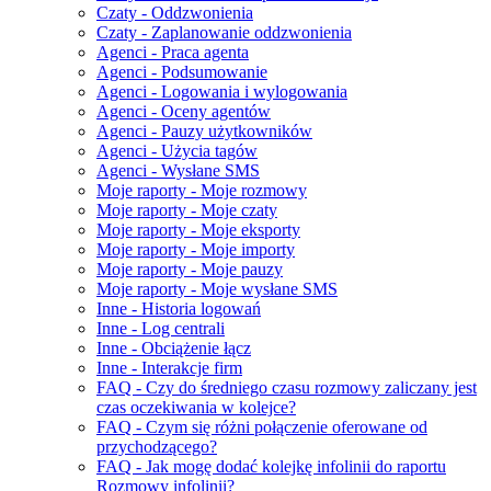
Czaty - Oddzwonienia
Czaty - Zaplanowanie oddzwonienia
Agenci - Praca agenta
Agenci - Podsumowanie
Agenci - Logowania i wylogowania
Agenci - Oceny agentów
Agenci - Pauzy użytkowników
Agenci - Użycia tagów
Agenci - Wysłane SMS
Moje raporty - Moje rozmowy
Moje raporty - Moje czaty
Moje raporty - Moje eksporty
Moje raporty - Moje importy
Moje raporty - Moje pauzy
Moje raporty - Moje wysłane SMS
Inne - Historia logowań
Inne - Log centrali
Inne - Obciążenie łącz
Inne - Interakcje firm
FAQ - Czy do średniego czasu rozmowy zaliczany jest
czas oczekiwania w kolejce?
FAQ - Czym się różni połączenie oferowane od
przychodzącego?
FAQ - Jak mogę dodać kolejkę infolinii do raportu
Rozmowy infolinii?