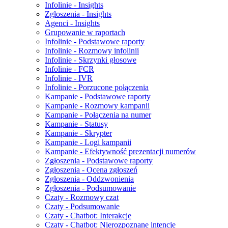
Infolinie - Insights
Zgłoszenia - Insights
Agenci - Insights
Grupowanie w raportach
Infolinie - Podstawowe raporty
Infolinie - Rozmowy infolinii
Infolinie - Skrzynki głosowe
Infolinie - FCR
Infolinie - IVR
Infolinie - Porzucone połączenia
Kampanie - Podstawowe raporty
Kampanie - Rozmowy kampanii
Kampanie - Połączenia na numer
Kampanie - Statusy
Kampanie - Skrypter
Kampanie - Logi kampanii
Kampanie - Efektywność prezentacji numerów
Zgłoszenia - Podstawowe raporty
Zgłoszenia - Ocena zgłoszeń
Zgłoszenia - Oddzwonienia
Zgłoszenia - Podsumowanie
Czaty - Rozmowy czat
Czaty - Podsumowanie
Czaty - Chatbot: Interakcje
Czaty - Chatbot: Nierozpoznane intencje