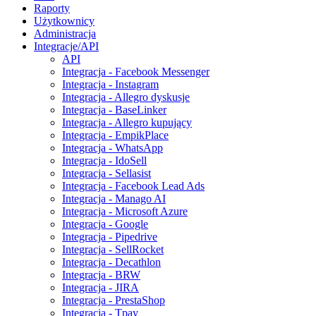
Raporty
Użytkownicy
Administracja
Integracje/API
API
Integracja - Facebook Messenger
Integracja - Instagram
Integracja - Allegro dyskusje
Integracja - BaseLinker
Integracja - Allegro kupujący
Integracja - EmpikPlace
Integracja - WhatsApp
Integracja - IdoSell
Integracja - Sellasist
Integracja - Facebook Lead Ads
Integracja - Manago AI
Integracja - Microsoft Azure
Integracja - Google
Integracja - Pipedrive
Integracja - SellRocket
Integracja - Decathlon
Integracja - BRW
Integracja - JIRA
Integracja - PrestaShop
Integracja - Tpay