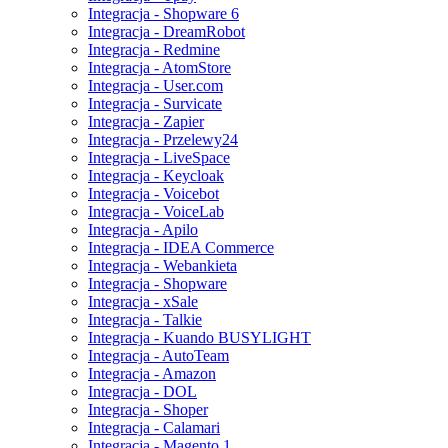
Integracja - Shopware 6
Integracja - DreamRobot
Integracja - Redmine
Integracja - AtomStore
Integracja - User.com
Integracja - Survicate
Integracja - Zapier
Integracja - Przelewy24
Integracja - LiveSpace
Integracja - Keycloak
Integracja - Voicebot
Integracja - VoiceLab
Integracja - Apilo
Integracja - IDEA Commerce
Integracja - Webankieta
Integracja - Shopware
Integracja - xSale
Integracja - Talkie
Integracja - Kuando BUSYLIGHT
Integracja - AutoTeam
Integracja - Amazon
Integracja - DOL
Integracja - Shoper
Integracja - Calamari
Integracja - Magento 1