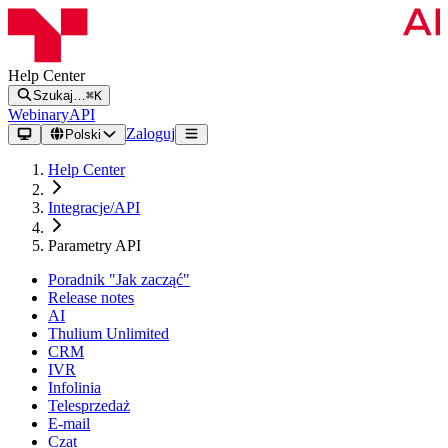
Help Center
Szukaj…
⌘K
Webinary
API
Zaloguj
Polski
Help Center
Integracje/API
Parametry API
Poradnik "Jak zacząć"
Release notes
AI
Thulium Unlimited
CRM
IVR
Infolinia
Telesprzedaż
E-mail
Czat