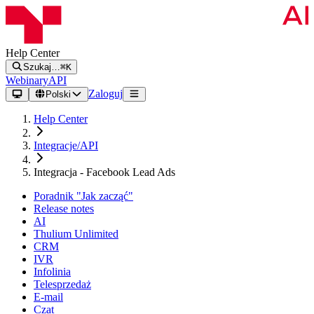
Help Center
Szukaj…
⌘K
Webinary
API
Zaloguj
Polski
Help Center
Integracje/API
Integracja - Facebook Lead Ads
Poradnik "Jak zacząć"
Release notes
AI
Thulium Unlimited
CRM
IVR
Infolinia
Telesprzedaż
E-mail
Czat