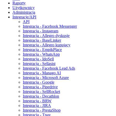
Raporty
Użytkownicy
Administracja
Integracje/API
API
Integracja - Facebook Messenger
Integracja - Instagram
Integracja - Allegro dyskusje
Integracja - BaseLinker
Integracja - Allegro kupujący
Integracja - EmpikPlace
Integracja - WhatsApp
Integracja - IdoSell
Integracja - Sellasist
Integracja - Facebook Lead Ads
Integracja - Manago AI
Integracja - Microsoft Azure
Integracja - Google
Integracja - Pipedrive
Integracja - SellRocket
Integracja - Decathlon
Integracja - BRW
Integracja - JIRA
Integracja - PrestaShop
Integracja - Tpay