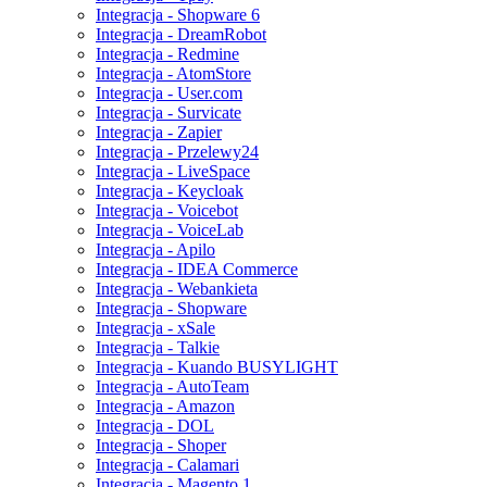
Integracja - Shopware 6
Integracja - DreamRobot
Integracja - Redmine
Integracja - AtomStore
Integracja - User.com
Integracja - Survicate
Integracja - Zapier
Integracja - Przelewy24
Integracja - LiveSpace
Integracja - Keycloak
Integracja - Voicebot
Integracja - VoiceLab
Integracja - Apilo
Integracja - IDEA Commerce
Integracja - Webankieta
Integracja - Shopware
Integracja - xSale
Integracja - Talkie
Integracja - Kuando BUSYLIGHT
Integracja - AutoTeam
Integracja - Amazon
Integracja - DOL
Integracja - Shoper
Integracja - Calamari
Integracja - Magento 1