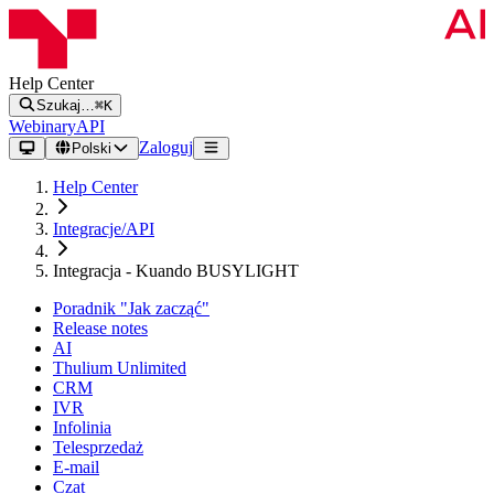
Help Center
Szukaj…
⌘K
Webinary
API
Zaloguj
Polski
Help Center
Integracje/API
Integracja - Kuando BUSYLIGHT
Poradnik "Jak zacząć"
Release notes
AI
Thulium Unlimited
CRM
IVR
Infolinia
Telesprzedaż
E-mail
Czat