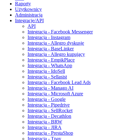
Raporty
Użytkownicy
Administracja
Integracje/API
API
Integracja - Facebook Messenger
Integracja - Instagram
Integracja - Allegro dyskusje
Integracja - BaseLinker
Integracja - Allegro kupujący
Integracja - EmpikPlace
Integracja - WhatsApp
Integracja - IdoSell
Integracja - Sellasist
Integracja - Facebook Lead Ads
Integracja - Manago AI
Integracja - Microsoft Azure
Integracja - Google
Integracja - Pipedrive
Integracja - SellRocket
Integracja - Decathlon
Integracja - BRW
Integracja - JIRA
Integracja - PrestaShop
Integracja - Tpay