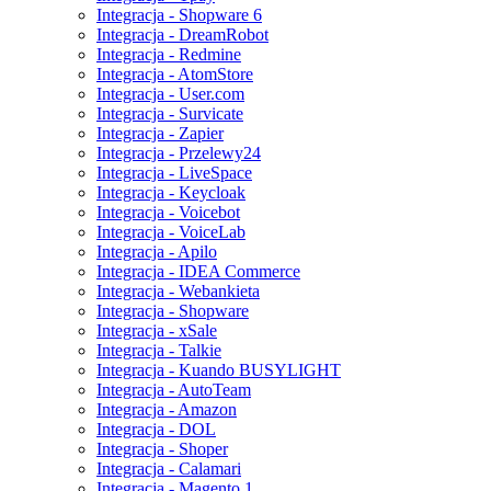
Integracja - Shopware 6
Integracja - DreamRobot
Integracja - Redmine
Integracja - AtomStore
Integracja - User.com
Integracja - Survicate
Integracja - Zapier
Integracja - Przelewy24
Integracja - LiveSpace
Integracja - Keycloak
Integracja - Voicebot
Integracja - VoiceLab
Integracja - Apilo
Integracja - IDEA Commerce
Integracja - Webankieta
Integracja - Shopware
Integracja - xSale
Integracja - Talkie
Integracja - Kuando BUSYLIGHT
Integracja - AutoTeam
Integracja - Amazon
Integracja - DOL
Integracja - Shoper
Integracja - Calamari
Integracja - Magento 1