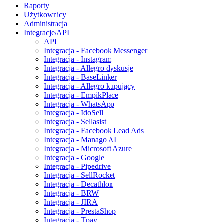
Raporty
Użytkownicy
Administracja
Integracje/API
API
Integracja - Facebook Messenger
Integracja - Instagram
Integracja - Allegro dyskusje
Integracja - BaseLinker
Integracja - Allegro kupujący
Integracja - EmpikPlace
Integracja - WhatsApp
Integracja - IdoSell
Integracja - Sellasist
Integracja - Facebook Lead Ads
Integracja - Manago AI
Integracja - Microsoft Azure
Integracja - Google
Integracja - Pipedrive
Integracja - SellRocket
Integracja - Decathlon
Integracja - BRW
Integracja - JIRA
Integracja - PrestaShop
Integracja - Tpay