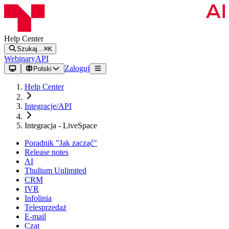
Help Center
Szukaj…
⌘K
Webinary
API
Zaloguj
Polski
Help Center
Integracje/API
Integracja - LiveSpace
Poradnik "Jak zacząć"
Release notes
AI
Thulium Unlimited
CRM
IVR
Infolinia
Telesprzedaż
E-mail
Czat