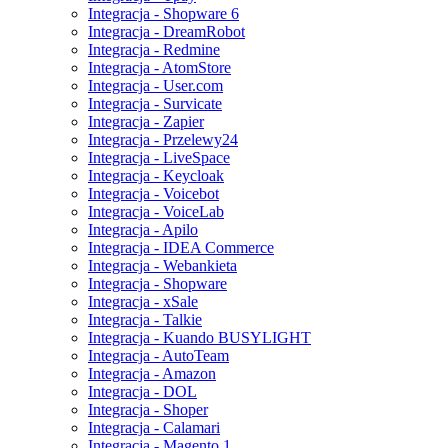
Integracja - Shopware 6
Integracja - DreamRobot
Integracja - Redmine
Integracja - AtomStore
Integracja - User.com
Integracja - Survicate
Integracja - Zapier
Integracja - Przelewy24
Integracja - LiveSpace
Integracja - Keycloak
Integracja - Voicebot
Integracja - VoiceLab
Integracja - Apilo
Integracja - IDEA Commerce
Integracja - Webankieta
Integracja - Shopware
Integracja - xSale
Integracja - Talkie
Integracja - Kuando BUSYLIGHT
Integracja - AutoTeam
Integracja - Amazon
Integracja - DOL
Integracja - Shoper
Integracja - Calamari
Integracja - Magento 1