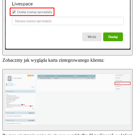
Zobaczmy jak wygląda karta zintegrowanego klienta: