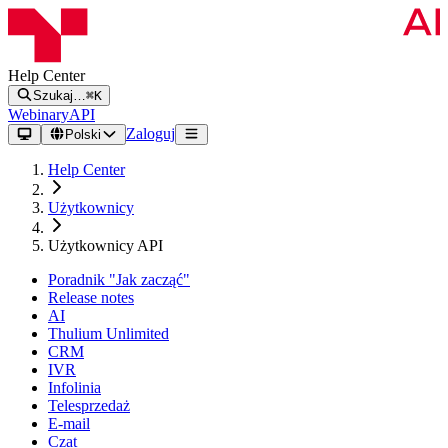
Help Center
Szukaj…
⌘K
Webinary
API
Zaloguj
Polski
Help Center
Użytkownicy
Użytkownicy API
Poradnik "Jak zacząć"
Release notes
AI
Thulium Unlimited
CRM
IVR
Infolinia
Telesprzedaż
E-mail
Czat