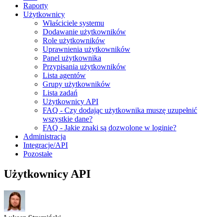
Raporty
Użytkownicy
Właściciele systemu
Dodawanie użytkowników
Role użytkowników
Uprawnienia użytkowników
Panel użytkownika
Przypisania użytkowników
Lista agentów
Grupy użytkowników
Lista zadań
Użytkownicy API
FAQ - Czy dodając użytkownika muszę uzupełnić
wszystkie dane?
FAQ - Jakie znaki są dozwolone w loginie?
Administracja
Integracje/API
Pozostałe
Użytkownicy API