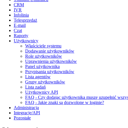
CRM
IVR
Infolinia
Telesprzedaż
E-mail
Czat
Raporty
Użytkownicy
Właściciele systemu
Dodawanie użytkowników
Role użytkowników
Uprawnienia użytkowników
Panel użytkownika
Przypisania użytkowników
Lista agentów
Grupy użytkowników
Lista zadań
Użytkownicy API
FAQ - Czy dodając użytkownika muszę uzupełnić wszys
FAQ - Jakie znaki są dozwolone w loginie?
Administracja
Integracje/API
Pozostałe