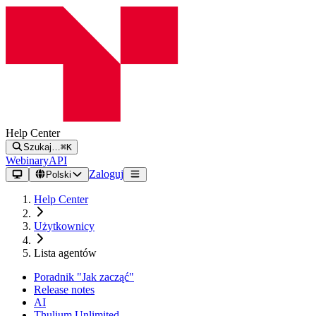
Help Center
Szukaj…
⌘K
Webinary
API
Zaloguj
Polski
Help Center
Użytkownicy
Lista agentów
Poradnik "Jak zacząć"
Release notes
AI
Thulium Unlimited