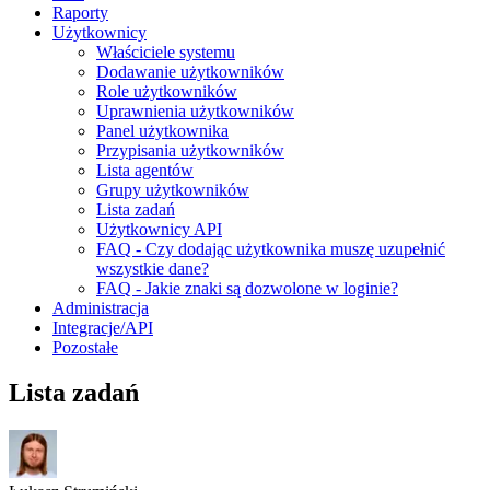
Raporty
Użytkownicy
Właściciele systemu
Dodawanie użytkowników
Role użytkowników
Uprawnienia użytkowników
Panel użytkownika
Przypisania użytkowników
Lista agentów
Grupy użytkowników
Lista zadań
Użytkownicy API
FAQ - Czy dodając użytkownika muszę uzupełnić
wszystkie dane?
FAQ - Jakie znaki są dozwolone w loginie?
Administracja
Integracje/API
Pozostałe
Lista zadań