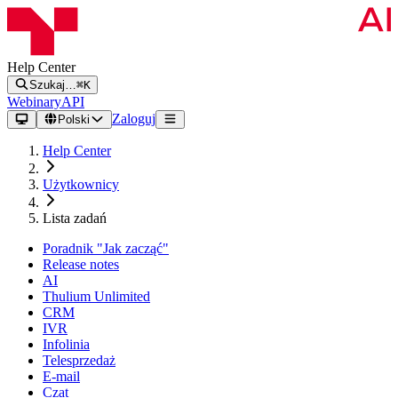
Help Center
Szukaj…
⌘K
Webinary
API
Zaloguj
Polski
Help Center
Użytkownicy
Lista zadań
Poradnik "Jak zacząć"
Release notes
AI
Thulium Unlimited
CRM
IVR
Infolinia
Telesprzedaż
E-mail
Czat