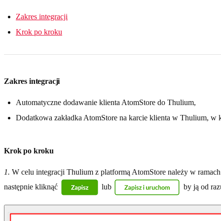
Zakres integracji
Krok po kroku
Zakres integracji
Automatyczne dodawanie klienta AtomStore do Thulium,
Dodatkowa zakładka AtomStore na karcie klienta w Thulium, w kt
Krok po kroku
1.
W celu integracji Thulium z platformą AtomStore należy w ramac
następnie kliknąć
lub
by ją od ra