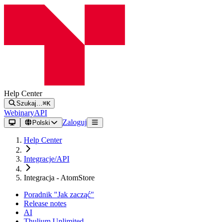
Help Center
Szukaj…
⌘K
Webinary
API
Zaloguj
Polski
Help Center
Integracje/API
Integracja - AtomStore
Poradnik "Jak zacząć"
Release notes
AI
Thulium Unlimited