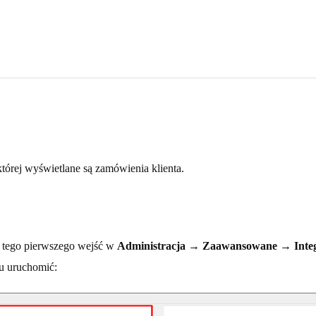
órej wyświetlane są zamówienia klienta.
h tego pierwszego wejść w
Administracja
→
Zaawansowane
→
Inte
zu uruchomić: