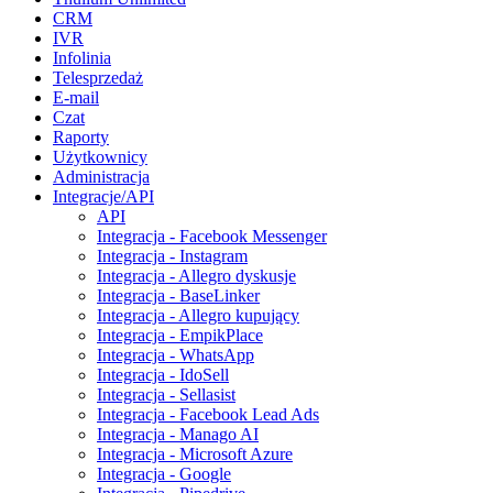
CRM
IVR
Infolinia
Telesprzedaż
E-mail
Czat
Raporty
Użytkownicy
Administracja
Integracje/API
API
Integracja - Facebook Messenger
Integracja - Instagram
Integracja - Allegro dyskusje
Integracja - BaseLinker
Integracja - Allegro kupujący
Integracja - EmpikPlace
Integracja - WhatsApp
Integracja - IdoSell
Integracja - Sellasist
Integracja - Facebook Lead Ads
Integracja - Manago AI
Integracja - Microsoft Azure
Integracja - Google