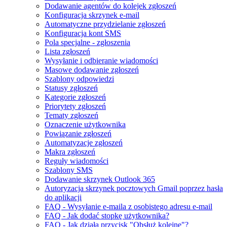
Dodawanie agentów do kolejek zgłoszeń
Konfiguracja skrzynek e-mail
Automatyczne przydzielanie zgłoszeń
Konfiguracja kont SMS
Pola specjalne - zgłoszenia
Lista zgłoszeń
Wysyłanie i odbieranie wiadomości
Masowe dodawanie zgłoszeń
Szablony odpowiedzi
Statusy zgłoszeń
Kategorie zgłoszeń
Priorytety zgłoszeń
Tematy zgłoszeń
Oznaczenie użytkownika
Powiązanie zgłoszeń
Automatyzacje zgłoszeń
Makra zgłoszeń
Reguły wiadomości
Szablony SMS
Dodawanie skrzynek Outlook 365
Autoryzacja skrzynek pocztowych Gmail poprzez hasła
do aplikacji
FAQ - Wysyłanie e-maila z osobistego adresu e-mail
FAQ - Jak dodać stopkę użytkownika?
FAQ - Jak działa przycisk "Obsłuż kolejne"?