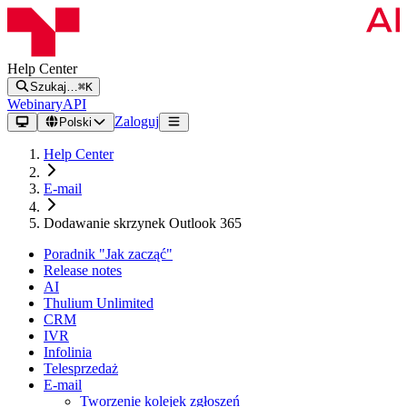
Help Center
Szukaj…
⌘K
Webinary
API
Zaloguj
Polski
Help Center
E-mail
Dodawanie skrzynek Outlook 365
Poradnik "Jak zacząć"
Release notes
AI
Thulium Unlimited
CRM
IVR
Infolinia
Telesprzedaż
E-mail
Tworzenie kolejek zgłoszeń