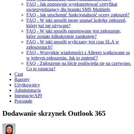
FAQ - Jak poprawnie wyeksportować certyfikat
uwierzytelniający dla bramki SMS Multiinfo
FAQ - Jak uruchomić funkcjonalność oceny zgłoszeń?
FAQ - W jaki sposób mogę usunąć kolejkę zgłoszeń,
której już nie używam?
FAQ - W jaki sposób raportowane jest zgłoszenie,
które zostało kilkukrotnie zamknięte?
FAQ - W jaki sposób wyliczany jest czas SLA w
zgłoszeniach?
FAQ - Wszystkie wiadomości z Allegro wątkowane są
w jednym zgłoszeniu. Jak to zmienić?
FAQ - Zgłoszenie na liście podświetla się na czerwono.
Co to oznacza?
Czat
Raporty
Użytkownicy
Administracja
Integracje/API
Pozostałe
Dodawanie skrzynek Outlook 365