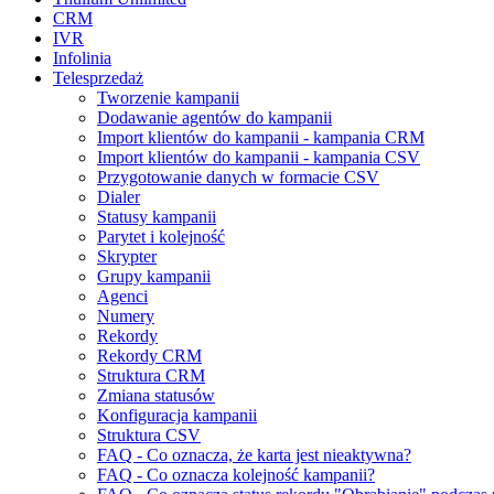
CRM
IVR
Infolinia
Telesprzedaż
Tworzenie kampanii
Dodawanie agentów do kampanii
Import klientów do kampanii - kampania CRM
Import klientów do kampanii - kampania CSV
Przygotowanie danych w formacie CSV
Dialer
Statusy kampanii
Parytet i kolejność
Skrypter
Grupy kampanii
Agenci
Numery
Rekordy
Rekordy CRM
Struktura CRM
Zmiana statusów
Konfiguracja kampanii
Struktura CSV
FAQ - Co oznacza, że karta jest nieaktywna?
FAQ - Co oznacza kolejność kampanii?