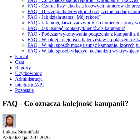
FAQ - Co oznacza status rekordu "Obrabianie" podczas
FAQ - Czarne listy jako lista losowych numerów do preze
FAQ - Dlaczego dialer wykonał połączenie na dany num
FAQ - Jak działa status "Mój rekord"
FAQ - Jak mogę łatwo zadzwonić na numer ze strony 
FAQ - Jak usunąć kontakty/klientów z kampanii?
FAQ - Podczas wykonywania połączenia z kampanii z dia
FAQ - W jakiej kolejności dialer zestawia połączenia z 
FAQ - W jaki sposób mogę usunąć kampanie, których j
FAQ - W jaki sposób włączyć mechanizm wykrywający 
E-mail
Czat
Raporty
Użytkownicy
Administracja
Integracje/API
Pozostałe
FAQ - Co oznacza kolejność kampanii?
Łukasz Strumiński
Aktualizacja: 2.07.2026