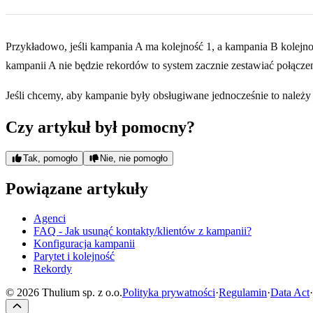
Przykładowo, jeśli kampania A ma kolejność 1, a kampania B kolejn
kampanii A nie będzie rekordów to system zacznie zestawiać połącze
Jeśli chcemy, aby kampanie były obsługiwane jednocześnie to należy 
Czy artykuł był pomocny?
Tak, pomogło
Nie, nie pomogło
Powiązane artykuły
Agenci
FAQ - Jak usunąć kontakty/klientów z kampanii?
Konfiguracja kampanii
Parytet i kolejność
Rekordy
© 2026 Thulium sp. z o.o.
Polityka prywatności
·
Regulamin
·
Data Act
·