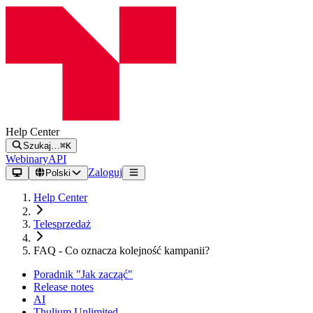
Help Center
Szukaj…
⌘K
Webinary
API
Zaloguj
Polski
Help Center
Telesprzedaż
FAQ - Co oznacza kolejność kampanii?
Poradnik "Jak zacząć"
Release notes
AI
Thulium Unlimited