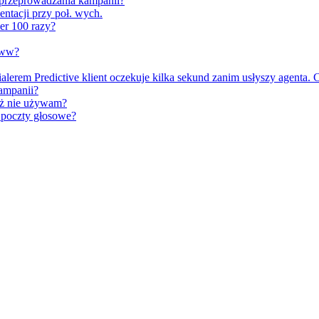
 przeprowadzania kampanii?
ntacji przy poł. wych.
er 100 razy?
www?
lerem Predictive klient oczekuje kilka sekund zanim usłyszy agenta.
kampanii?
uż nie używam?
poczty głosowe?