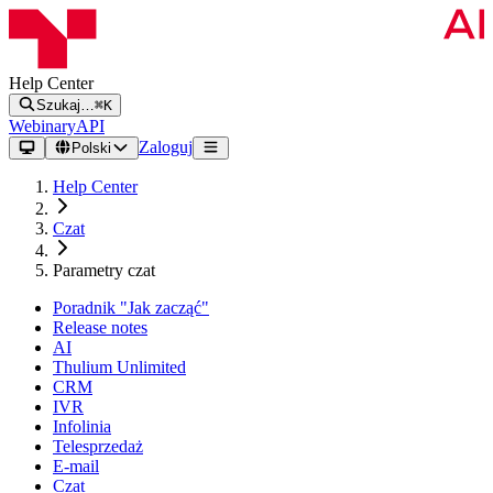
Help Center
Szukaj…
⌘K
Webinary
API
Zaloguj
Polski
Help Center
Czat
Parametry czat
Poradnik "Jak zacząć"
Release notes
AI
Thulium Unlimited
CRM
IVR
Infolinia
Telesprzedaż
E-mail
Czat