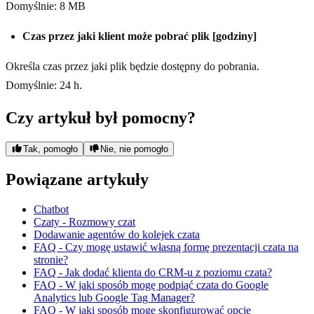
Domyślnie: 8 MB
Czas przez jaki klient może pobrać plik [godziny]
Określa czas przez jaki plik będzie dostępny do pobrania.
Domyślnie: 24 h.
Czy artykuł był pomocny?
Tak, pomogło
Nie, nie pomogło
Powiązane artykuły
Chatbot
Czaty - Rozmowy czat
Dodawanie agentów do kolejek czata
FAQ - Czy mogę ustawić własną formę prezentacji czata na
stronie?
FAQ - Jak dodać klienta do CRM-u z poziomu czata?
FAQ - W jaki sposób mogę podpiąć czata do Google
Analytics lub Google Tag Manager?
FAQ - W jaki sposób mogę skonfigurować opcję