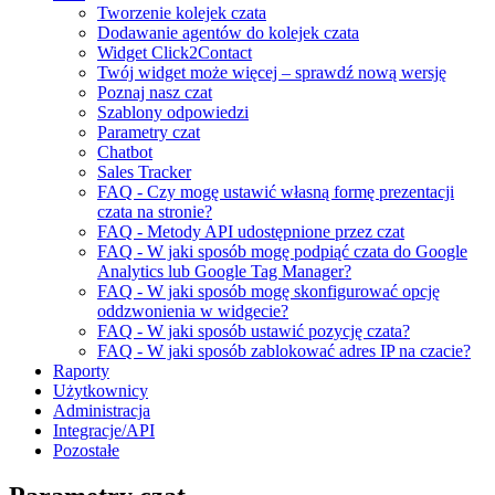
Tworzenie kolejek czata
Dodawanie agentów do kolejek czata
Widget Click2Contact
Twój widget może więcej – sprawdź nową wersję
Poznaj nasz czat
Szablony odpowiedzi
Parametry czat
Chatbot
Sales Tracker
FAQ - Czy mogę ustawić własną formę prezentacji
czata na stronie?
FAQ - Metody API udostępnione przez czat
FAQ - W jaki sposób mogę podpiąć czata do Google
Analytics lub Google Tag Manager?
FAQ - W jaki sposób mogę skonfigurować opcję
oddzwonienia w widgecie?
FAQ - W jaki sposób ustawić pozycję czata?
FAQ - W jaki sposób zablokować adres IP na czacie?
Raporty
Użytkownicy
Administracja
Integracje/API
Pozostałe