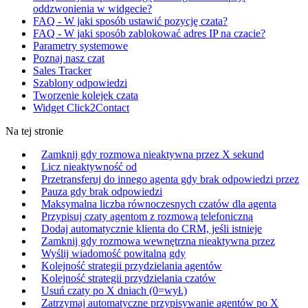
oddzwonienia w widgecie?
FAQ - W jaki sposób ustawić pozycję czata?
FAQ - W jaki sposób zablokować adres IP na czacie?
Parametry systemowe
Poznaj nasz czat
Sales Tracker
Szablony odpowiedzi
Tworzenie kolejek czata
Widget Click2Contact
Na tej stronie
Zamknij gdy rozmowa nieaktywna przez X sekund
Licz nieaktywność od
Przetransferuj do innego agenta gdy brak odpowiedzi przez
Pauza gdy brak odpowiedzi
Maksymalna liczba równoczesnych czatów dla agenta
Przypisuj czaty agentom z rozmową telefoniczną
Dodaj automatycznie klienta do CRM, jeśli istnieje
Zamknij gdy rozmowa wewnętrzna nieaktywna przez
Wyślij wiadomość powitalną gdy
Kolejność strategii przydzielania agentów
Kolejność strategii przydzielania czatów
Usuń czaty po X dniach (0=wył.)
Zatrzymaj automatyczne przypisywanie agentów po X