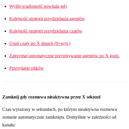
Wyślij wiadomość powitalą gdy
Kolejność strategii przydzielania agentów
Kolejność strategii przydzielania czatów
Usuń czaty po X dniach (0=wył.)
Zatrzymaj automatyczne przypisywanie agentów po X godz.
Przesyłanie plików
Zamknij gdy rozmowa nieaktywna przez X sekund
Czas wyrażony w sekundach, po którym nieaktywna rozmowa
zostanie automatycznie zamknięta. Domyślnie w zależności od
kanału: