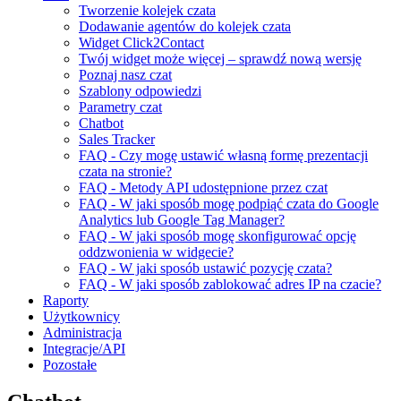
Tworzenie kolejek czata
Dodawanie agentów do kolejek czata
Widget Click2Contact
Twój widget może więcej – sprawdź nową wersję
Poznaj nasz czat
Szablony odpowiedzi
Parametry czat
Chatbot
Sales Tracker
FAQ - Czy mogę ustawić własną formę prezentacji
czata na stronie?
FAQ - Metody API udostępnione przez czat
FAQ - W jaki sposób mogę podpiąć czata do Google
Analytics lub Google Tag Manager?
FAQ - W jaki sposób mogę skonfigurować opcję
oddzwonienia w widgecie?
FAQ - W jaki sposób ustawić pozycję czata?
FAQ - W jaki sposób zablokować adres IP na czacie?
Raporty
Użytkownicy
Administracja
Integracje/API
Pozostałe