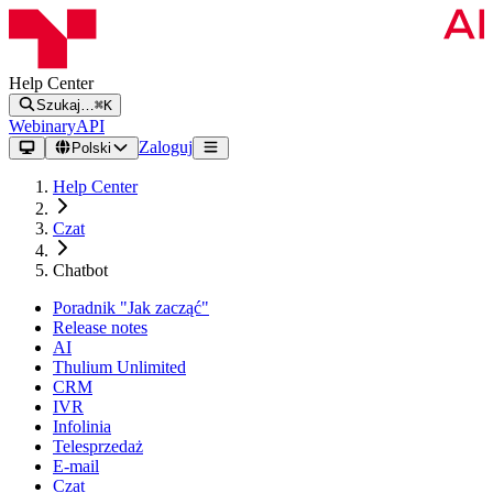
Help Center
Szukaj…
⌘K
Webinary
API
Zaloguj
Polski
Help Center
Czat
Chatbot
Poradnik "Jak zacząć"
Release notes
AI
Thulium Unlimited
CRM
IVR
Infolinia
Telesprzedaż
E-mail
Czat