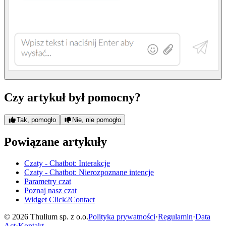
Czy artykuł był pomocny?
Tak, pomogło
Nie, nie pomogło
Powiązane artykuły
Czaty - Chatbot: Interakcje
Czaty - Chatbot: Nierozpoznane intencje
Parametry czat
Poznaj nasz czat
Widget Click2Contact
© 2026 Thulium sp. z o.o.
Polityka prywatności
·
Regulamin
·
Data
Act
·
Kontakt