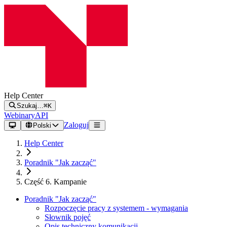
Help Center
Szukaj…
⌘K
Webinary
API
Zaloguj
Polski
Help Center
Poradnik "Jak zacząć"
Część 6. Kampanie
Poradnik "Jak zacząć"
Rozpoczęcie pracy z systemem - wymagania
Słownik pojęć
Opis techniczny komunikacji