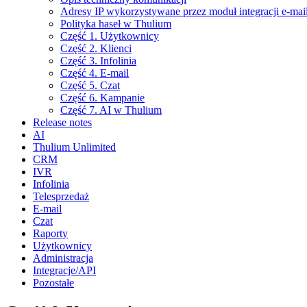
Adresy IP wykorzystywane przez moduł integracji e-m
Polityka haseł w Thulium
Część 1. Użytkownicy
Część 2. Klienci
Część 3. Infolinia
Część 4. E-mail
Część 5. Czat
Część 6. Kampanie
Część 7. AI w Thulium
Release notes
AI
Thulium Unlimited
CRM
IVR
Infolinia
Telesprzedaż
E-mail
Czat
Raporty
Użytkownicy
Administracja
Integracje/API
Pozostałe