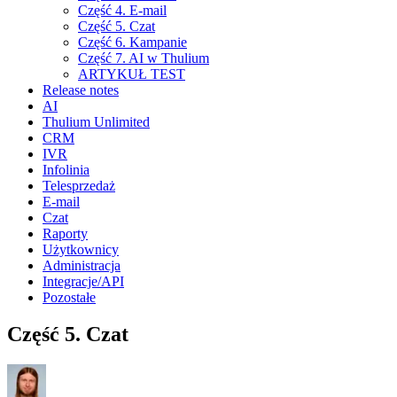
Część 4. E-mail
Część 5. Czat
Część 6. Kampanie
Część 7. AI w Thulium
ARTYKUŁ TEST
Release notes
AI
Thulium Unlimited
CRM
IVR
Infolinia
Telesprzedaż
E-mail
Czat
Raporty
Użytkownicy
Administracja
Integracje/API
Pozostałe
Część 5. Czat