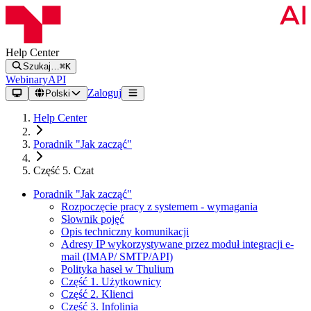
Help Center
Szukaj…
⌘K
Webinary
API
Zaloguj
Polski
Help Center
Poradnik "Jak zacząć"
Część 5. Czat
Poradnik "Jak zacząć"
Rozpoczęcie pracy z systemem - wymagania
Słownik pojęć
Opis techniczny komunikacji
Adresy IP wykorzystywane przez moduł integracji e-
mail (IMAP/ SMTP/API)
Polityka haseł w Thulium
Część 1. Użytkownicy
Część 2. Klienci
Część 3. Infolinia