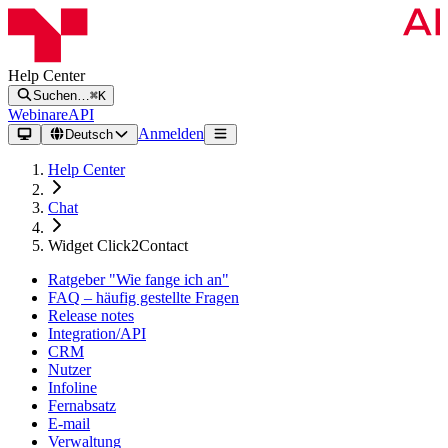
Help Center
Suchen…
⌘K
Webinare
API
Anmelden
Deutsch
Help Center
Chat
Widget Click2Contact
Ratgeber "Wie fange ich an"
FAQ – häufig gestellte Fragen
Release notes
Integration/API
CRM
Nutzer
Infoline
Fernabsatz
E-mail
Verwaltung