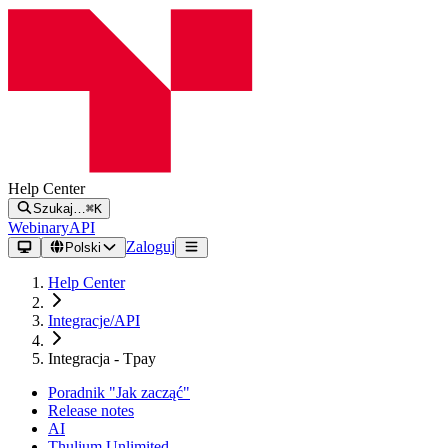
Help Center
Szukaj…
⌘K
Webinary
API
Zaloguj
Polski
Help Center
Integracje/API
Integracja - Tpay
Poradnik "Jak zacząć"
Release notes
AI
Thulium Unlimited