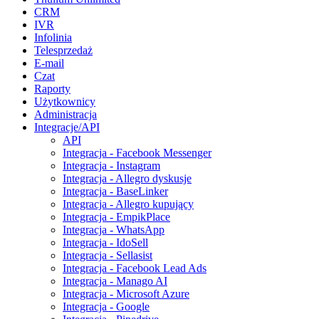
CRM
IVR
Infolinia
Telesprzedaż
E-mail
Czat
Raporty
Użytkownicy
Administracja
Integracje/API
API
Integracja - Facebook Messenger
Integracja - Instagram
Integracja - Allegro dyskusje
Integracja - BaseLinker
Integracja - Allegro kupujący
Integracja - EmpikPlace
Integracja - WhatsApp
Integracja - IdoSell
Integracja - Sellasist
Integracja - Facebook Lead Ads
Integracja - Manago AI
Integracja - Microsoft Azure
Integracja - Google