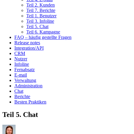
Teil 2. Kunden
Teil 7. Berichte
Teil 1. Benutzer
Teil 3. Infoline
Teil 5. Chat
Teil 6. Kampagne
FAQ – häufig gestellte Fragen
Release notes
Integration/API
CRM
Nutzer
Infoline
Fernabsatz
E-mail
Verwaltung
Administration
Chat
Berichte
Besten Praktiken
Teil 5. Chat